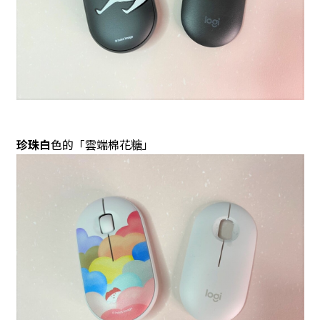
珍珠白
色的「雲端棉花糖」