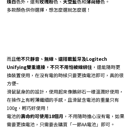
珠白
色外，還有
玫瑰粉
色、
天空藍
色和
薄荷綠
色。
多款顏色供你選擇，想怎麼選就怎麼選！
而且
他不只靜音、無線、還搭載藍牙及Logitech
Unifying雙重連接，不只不用怕被線綁住
，還能隨時更
換裝置使用，在沒有電的時候只要更換電池即可，真的很
方便~
滑鼠鼠身的的設計，使用起來像鵝卵石一樣溫潤好使用，
在操作上有輕薄纖細的手感，且滑鼠含電池的重量只有
100g，輕巧好使用！
電池的
壽命約可使用18個月
，不用隨時擔心沒有電，如果
需要更換電池，只需要去購買「一節AA電池」即可。