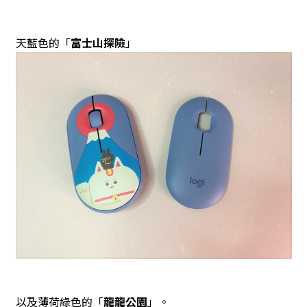
天藍色的「
富士山探險
」
以及薄荷綠色的「
龍龍公園
」。