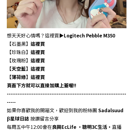
想天天好心情嗎？這裡買▶️
Logitech Pebble M350
【石墨黑】
這裡買
【珍珠白】
這裡買
【玫瑰粉】
這裡買
【天空藍】
這裡買
【薄荷綠】
這裡買
頁面下方就可以直接加購上蓋喔!!
-------------------------------------------------------------------
-----
如果你喜歡我的開箱文，歡迎到我的粉絲團
Sadalsuud
β星球日誌
按讚留言分享
每周五中午12:00會在
良興EcLife ‧聰明3C生活‧
直播