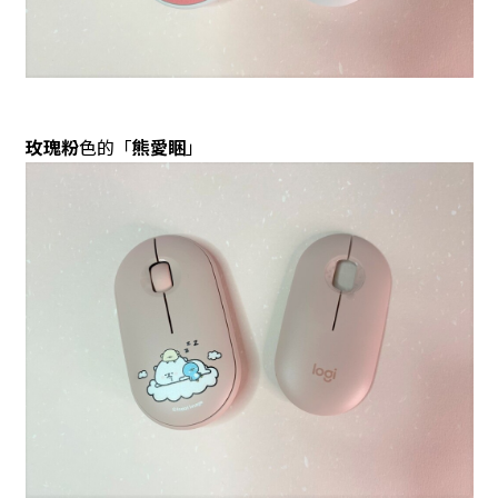
玫瑰粉
色的「
熊愛睏
」