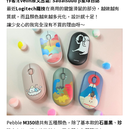
作者:Evelin原文出處:
Sadalsuud β星球日誌
最近
Logitech羅技
在商用的鍵盤滑鼠的部分，越做越有
質感，而且顏色越來越多元化，設計感十足！
讓少女心的我完全沒有不買的理由呀～
Pebble
M350
總共有五種顏色，除了基本款的
石墨黑
、
珍