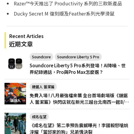
Razer™今天推出了 Productivity 系列的三款新產品
Ducky Secret M 復刻版及Feather系列光學滑鼠
Recent Articles
近期文章
Soundcore
Soundcore Liberty 5 Pro
Soundcore Liberty 5 Pro系列登場！AI降噪、世
界紀錄通話，Pro與Pro Max怎麼選？
鏈鋸人 蕾潔篇
免費入場 ! 八月最強檔來襲 全台首場劇場版《鏈鋸
人 蕾潔篇》快閃店就在新光三越台北南西一館8/6
限定登場
成名在望
《成名在望》第二季預告震撼曝光！李國毅怒嗆姚
淳耀「當邱家的狗」兄弟情決裂