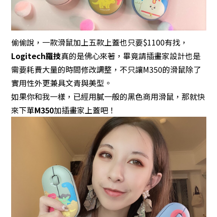
偷偷說，一款滑鼠加上五款上蓋也只要$1100有找，
Logitech羅技
真的是佛心來著，畢竟請插畫家設計也是
需要耗費大量的時間修改調整，不只讓M350的滑鼠除了
實用性外更兼具文青與美型。
如果你和我一樣，已經用膩一般的黑色商用滑鼠，那就快
來下單
M350
加插畫家上蓋吧！