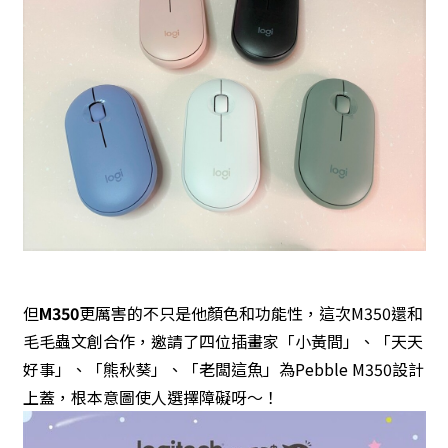
但
M350
更厲害的不只是他顏色和功能性，這次M350還和
毛毛蟲文創合作，邀請了四位插畫家「小黃間」、「天天
好事」、「熊秋葵」、「老闆這魚」為Pebble M350設計
上蓋，根本意圖使人選擇障礙呀～！