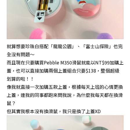
就算想要珍珠白搭配「龍龍公園」、「富士山探險」也完
全沒有問題～
而且現在只要購買Pebble M350滑鼠就能以NT$99加購上
蓋，也可以直接加購兩個上蓋組合只要$138，整個超級
划算的啦！！
像我就直接一次加購五款上蓋，根據每天上班的心情更換
上蓋，連我的同事都跑來問我說，為什麼我每天都在換滑
鼠？
但其實我根本沒有換滑鼠，我只是換了上蓋XD