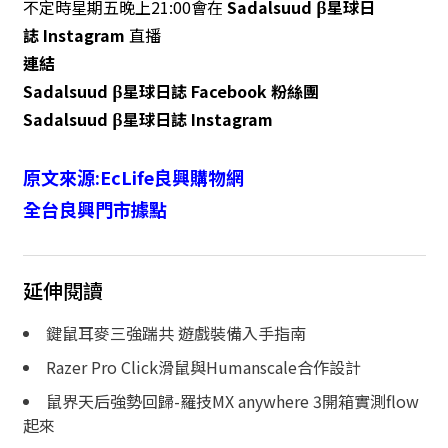
不定時星期五晚上21:00會在
Sadalsuud β星球日
誌 Instagram
直播
連結
Sadalsuud β星球日誌 Facebook 粉絲團
Sadalsuud β星球日誌 Instagram
原文來源:
EcLife良興購物網
全台良興門市據點
延伸閱讀
鍵鼠耳麥三強踹共 遊戲裝備入手指南
Razer Pro Click滑鼠與Humanscale合作設計
鼠界天后強勢回歸-羅技MX anywhere 3開箱實測flow
起來