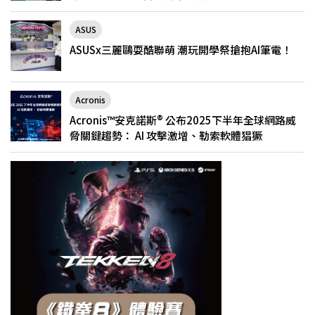
ASUS
ASUSx三麗鷗耍酷聯萌 潮玩開學祭搶抱AI筆電！
Acronis
Acronis™安克諾斯® 公布2025下半年全球網路威
脅關鍵趨勢： AI 攻擊激增、勒索軟體猖獗