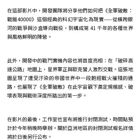
在這部影片中，開發團隊將分享他們如何把《全軍破敵：
戰鎚40000》這個經典的科幻宇宙化為現實——從橫跨銀
河的戰爭與沙盒導向戰役，到構成第 41 千年的各種世界
與風格鮮明的陣營。
此外，開發中的戰鬥實機內容也將首度亮相：在「破碎高
速公路」地圖上，星界軍正與歐克蠻人激烈交戰。這張地
圖呈現了遭受汙染的帝國世界中一段飽經戰火摧殘的通
路，也展現了《全軍破敵》在此宇宙觀下奠定規模感、破
壞表現與戰術深度所踏出的第一步。
在影片的最後，工作室也宣布將進行封閉測試，時間點預
計於今年稍晚時舉辦。關於亞洲地區的封閉測試報名詳情
將於日後另行公布。