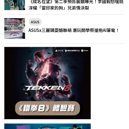
《成名在望》第二季預告震撼曝光！李國毅怒嗆姚
淳耀「當邱家的狗」兄弟情決裂
ASUS
ASUSx三麗鷗耍酷聯萌 潮玩開學祭搶抱AI筆電！