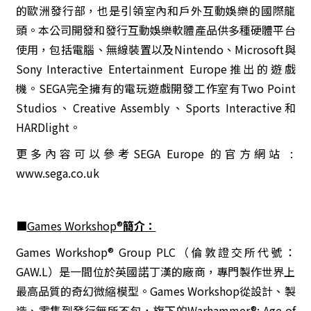
的歐洲發行部，也是引領室內和戶外互動娛樂的國際龍
頭。本公司開發和發行互動娛樂軟體產品供多種硬體平台
使用，包括電腦、無線裝置以及
Nintendo、Microsof
t與
Sony Interactive Entertainment Europe
推出的遊戲
機。
SEGA
完全擁有的電玩遊戲開發工作室有
Two Point
Studios、Creative Assembly、Sports Interactive
和
HARDlight
。
更多內容可以參考
SEGA Europe
的官方網站 :
www.sega.co.uk
■
Games
Workshop®
簡介：
Games Workshop® Group PLC
（倫敦證交所代號：
GAW.L
）是一間位於英國諾丁漢的廠商，專門製作世界上
最高品質的奇幻微縮模型。
Games Workshop
從設計、製
造、零售到發行無所不包，旗下的
Warhammer®:
Age of