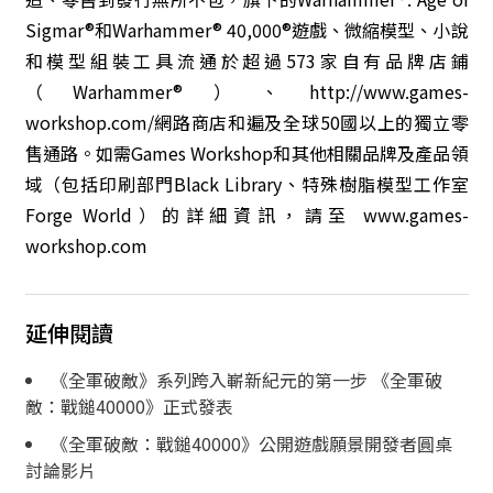
Sigma
r
®
和
Warhammer® 40,000®
遊戲、微縮模型、小說
和模型組裝工具流通於超過573家自有品牌店鋪
（
Warhamme
r
®
）、
http://www.games-
workshop.com/
網路商店和遍及全球50國以上的獨立零
售通路。如需
Games Worksho
p和其他相關品牌及產品領
域（包括印刷部門
Black Library
、特殊樹脂模型工作室
Forge World
）的詳細資訊，請至
www.games-
workshop.com
延伸閱讀
《全軍破敵》系列跨入嶄新紀元的第一步 《全軍破
敵：戰鎚40000》正式發表
《全軍破敵：戰鎚40000》公開遊戲願景開發者圓桌
討論影片