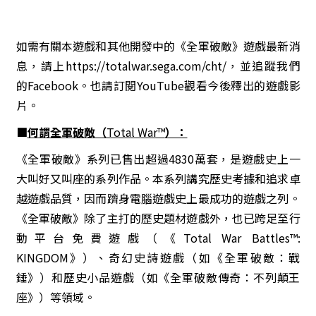
如需有關本遊戲和其他開發中的《全軍破敵》遊戲最新消
息，請上
https://totalwar.sega.com/cht/
，並追蹤我們
的
Facebook
。也請訂閱
YouTube
觀看今後釋出的遊戲影
片。
■
何謂全軍破敵（
Total War™
）：
《全軍破敵》系列已售出超過
4830
萬套，是遊戲史上一
大叫好又叫座的系列作品。本系列講究歷史考據和追求卓
越遊戲品質，因而躋身電腦遊戲史上最成功的遊戲之列。
《全軍破敵》除了主打的歷史題材遊戲外，也已跨足至行
動平台免費遊戲（《
Total War Battles™:
KINGDOM
》）、奇幻史詩遊戲（如《全軍破敵：戰
錘》）和歷史小品遊戲（如《全軍破敵傳奇：不列顛王
座》）等領域。