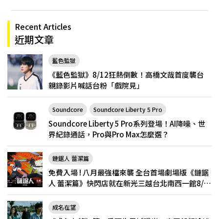
Recent Articles
近期文章
藍色監獄
《藍色監獄》8/12狂熱倒數！高橋文哉首度襲台
親錄影片喊話台粉「戲院見」
Soundcore
Soundcore Liberty 5 Pro
Soundcore Liberty 5 Pro系列登場！AI降噪、世
界紀錄通話，Pro與Pro Max怎麼選？
鏈鋸人 蕾潔篇
免費入場 ! 八月最強檔來襲 全台首場劇場版《鏈鋸
人 蕾潔篇》快閃店就在新光三越台北南西一館8/6
限定登場
成名在望