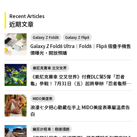
Recent Articles
近期文章
Galaxy Z Fold8
Galaxy Z Flip8
Galaxy Z Fold8 Ultra｜Fold8｜Flip8 摺疊手機售
價曝光，開放預購
索尼克賽車 交叉世界
《索尼克賽車 交叉世界》付費DLC第5彈「忍者
龜」參戰！ 7月31日（五）起將舉辦「忍者龜祭
典」
MIDO美度表
浪漫七夕把心動戴在手上 MIDO美度表專屬溫柔告
白
瘋狂計程車：極速環遊