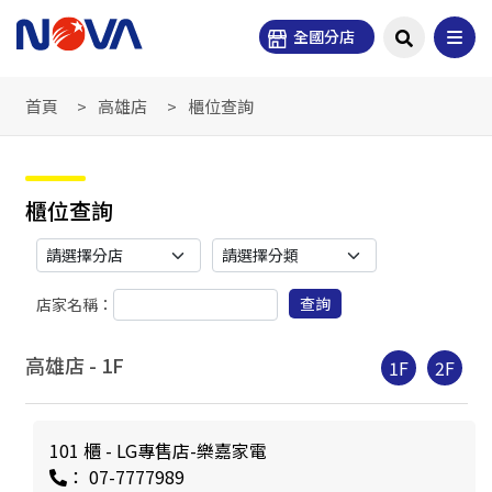
全國分店
首頁
高雄店
櫃位查詢
櫃位查詢
查詢
店家名稱：
高雄店 -
1
F
1F
2F
101 櫃 - LG專售店-樂嘉家電
： 07-7777989