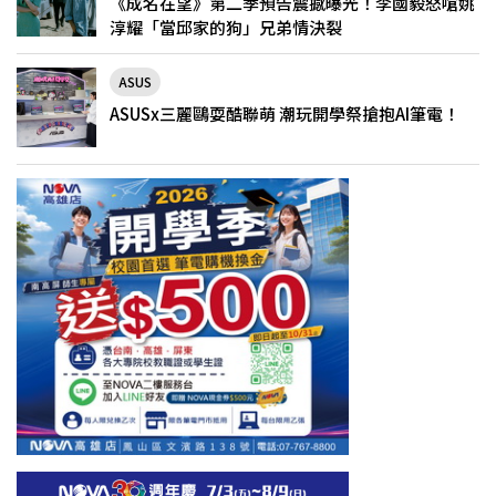
《成名在望》第二季預告震撼曝光！李國毅怒嗆姚
淳耀「當邱家的狗」兄弟情決裂
ASUS
ASUSx三麗鷗耍酷聯萌 潮玩開學祭搶抱AI筆電！