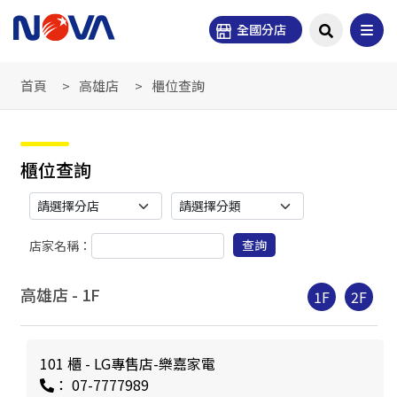
全國分店
首頁
高雄店
櫃位查詢
櫃位查詢
查詢
店家名稱：
高雄店 -
1
F
1F
2F
101 櫃 - LG專售店-樂嘉家電
： 07-7777989