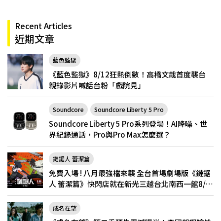
Recent Articles
近期文章
藍色監獄
《藍色監獄》8/12狂熱倒數！高橋文哉首度襲台
親錄影片喊話台粉「戲院見」
Soundcore
Soundcore Liberty 5 Pro
Soundcore Liberty 5 Pro系列登場！AI降噪、世
界紀錄通話，Pro與Pro Max怎麼選？
鏈鋸人 蕾潔篇
免費入場 ! 八月最強檔來襲 全台首場劇場版《鏈鋸
人 蕾潔篇》快閃店就在新光三越台北南西一館8/6
限定登場
成名在望