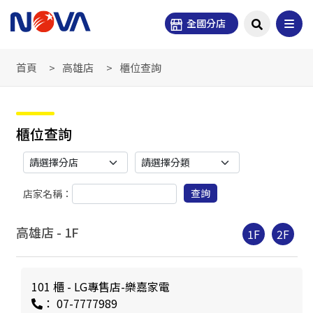
全國分店
首頁
高雄店
櫃位查詢
櫃位查詢
查詢
店家名稱：
高雄店 -
1
F
1F
2F
101 櫃 - LG專售店-樂嘉家電
： 07-7777989