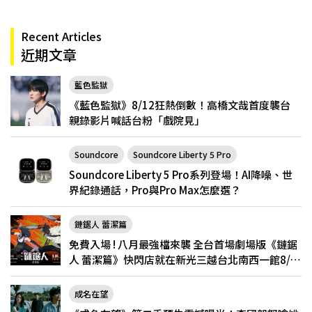
Recent Articles
近期文章
藍色監獄
《藍色監獄》8/12狂熱倒數！高橋文哉首度襲台
親錄影片喊話台粉「戲院見」
Soundcore
Soundcore Liberty 5 Pro
Soundcore Liberty 5 Pro系列登場！AI降噪、世
界紀錄通話，Pro與Pro Max怎麼選？
鏈鋸人 蕾潔篇
免費入場 ! 八月最強檔來襲 全台首場劇場版《鏈鋸
人 蕾潔篇》快閃店就在新光三越台北南西一館8/6
限定登場
成名在望