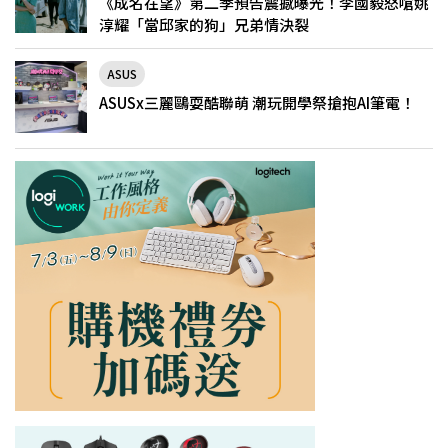
《成名在望》第二季預告震撼曝光！李國毅怒嗆姚
淳耀「當邱家的狗」兄弟情決裂
ASUS
ASUSx三麗鷗耍酷聯萌 潮玩開學祭搶抱AI筆電！