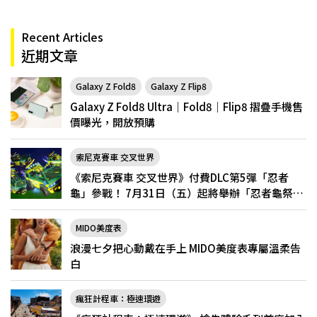
Recent Articles
近期文章
Galaxy Z Fold8
Galaxy Z Flip8
Galaxy Z Fold8 Ultra｜Fold8｜Flip8 摺疊手機售
價曝光，開放預購
索尼克賽車 交叉世界
《索尼克賽車 交叉世界》付費DLC第5彈「忍者
龜」參戰！ 7月31日（五）起將舉辦「忍者龜祭
典」
MIDO美度表
浪漫七夕把心動戴在手上 MIDO美度表專屬溫柔告
白
瘋狂計程車：極速環遊