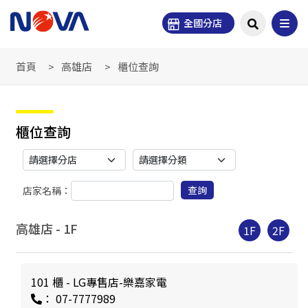
全國分店
首頁
高雄店
櫃位查詢
櫃位查詢
查詢
店家名稱：
高雄店 -
1
F
1F
2F
101 櫃 - LG專售店-樂嘉家電
： 07-7777989