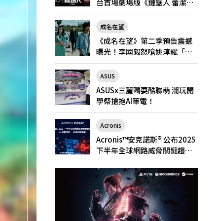
台首場劇場版《鏈鋸人 蕾潔
篇》快閃店就在新光三越台北
南西一館8/6限定登場
成名在望
《成名在望》第二季預告震撼
曝光！李國毅怒嗆姚淳耀「當
邱家的狗」兄弟情決裂
ASUS
ASUSx三麗鷗耍酷聯萌 潮玩開
學祭搶抱AI筆電！
Acronis
Acronis™安克諾斯® 公布2025
下半年全球網路威脅關鍵趨
勢： AI 攻擊激增、勒索軟體猖
獗