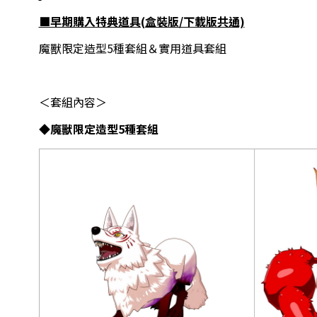
■早期購入特典道具(盒裝版/下載版共通)
魔獸限定造型5種套組＆實用道具套組
＜套組內容＞
◆魔獸限定造型5種套組