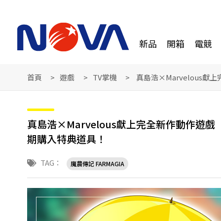
新品
開箱
電競
首頁
遊戲
TV掌機
真島浩×Marvelous
真島浩×Marvelous獻上完全新作動作遊戲
期購入特典道具！
TAG：
魔農傳記 FARMAGIA