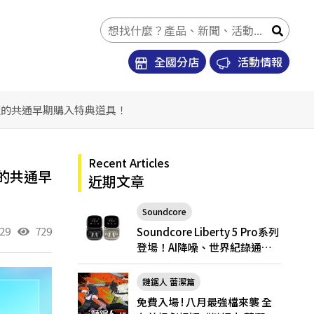
全國分店
活動情報
下載版的共通早期購入特典道具！
Recent Articles
版的共通早
近期文章
Soundcore
29
729
Soundcore Liberty 5 Pro
Soundcore Liberty 5 Pro系列
登場！AI降噪、世界紀錄通
話，Pro與Pro Max怎麼選？
鏈鋸人 蕾潔篇
免費入場 ! 八月最強檔來襲 全