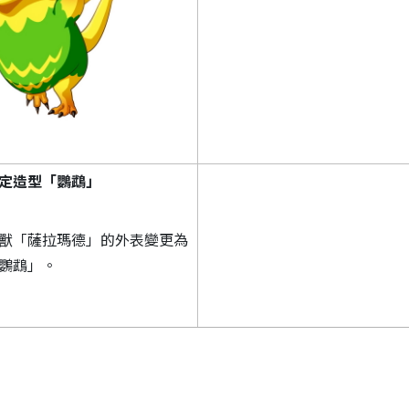
定造型「鸚鵡」
獸「薩拉瑪德」的外表變更為
鸚鵡」。