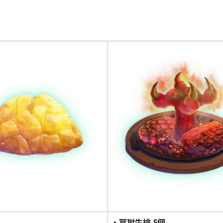
・冥獄牛排 5個