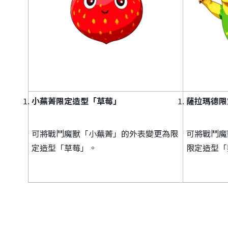
小蕪菁限定造型「草莓」
薩拉瑪德限
可將戰鬥魔獸「小蕪菁」的外表變更為限
可將戰鬥魔
定造型「草莓」。
限定造型「