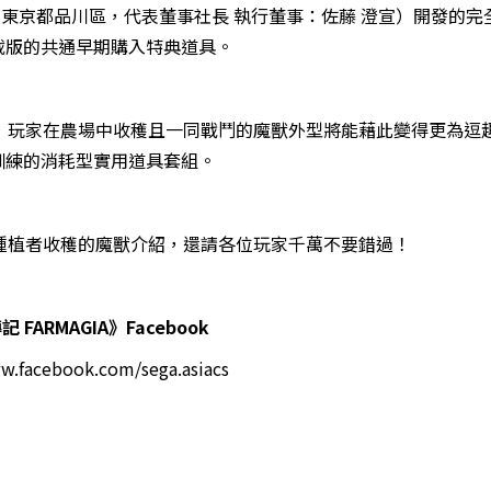
總公司：東京都品川區，代表董事社長 執行董事：佐藤 澄宣）開發的
下載版的共通早期購入特典道具。
，玩家在農場中收穫且一同戰鬥的魔獸外型將能藉此變得更為逗
獸訓練的消耗型實用道具套組。
種植者收穫的魔獸介紹，還請各位玩家千萬不要錯過！
 FARMAGIA》Facebook
w.facebook.com/sega.asiacs