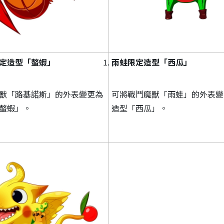
定造型「螯蝦」
雨蛙限定造型「西瓜」
獸「路基諾斯」的外表變更為
可將戰鬥魔獸「雨蛙」的外表變
螯蝦」。
造型「西瓜」。