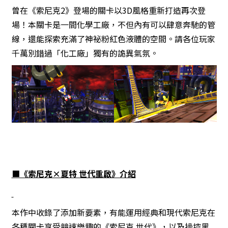
曾在《索尼克2》登場的關卡以3D風格重新打造再次登
場！本關卡是一間化學工廠，不但內有可以肆意奔馳的管
線，還能探索充滿了神祕粉紅色液體的空間。請各位玩家
千萬別錯過「化工廠」獨有的詭異氣氛。
■《索尼克×夏特 世代重啟》介紹
本作中收錄了添加新要素，有能運用經典和現代索尼克在
各種關卡享受競速樂趣的《索尼克 世代》，以及操控黑