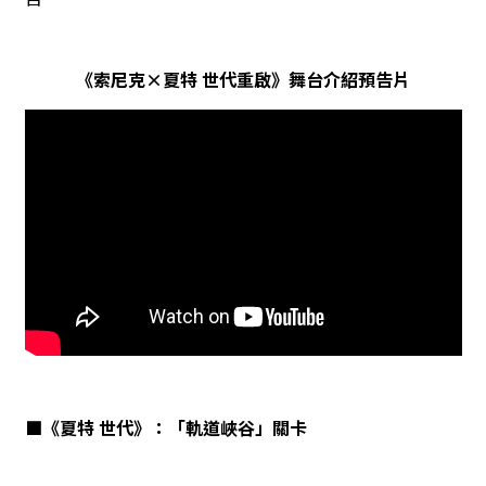
《索尼克×夏特 世代重啟》舞台介紹預告片
■《夏特 世代》：「軌道峽谷」關卡