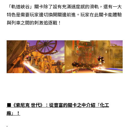
「軌道峽谷」關卡除了設有充滿速度感的滑軌，還有一大
特色是需要玩家邊切換開關邊前進。玩家在此關卡能體驗
與列車之間的刺激追逐戰！
■《索尼克 世代》：從豐富的關卡之中介紹
「
化工
廠
」
！