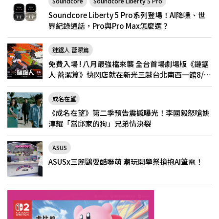
Soundcore
Soundcore Liberty 5 Pro
Soundcore Liberty 5 Pro系列登場！AI降噪、世
界紀錄通話，Pro與Pro Max怎麼選？
鏈鋸人 蕾潔篇
免費入場 ! 八月最強檔來襲 全台首場劇場版《鏈鋸
人 蕾潔篇》快閃店就在新光三越台北南西一館8/6
限定登場
成名在望
《成名在望》第二季預告震撼曝光！李國毅怒嗆姚
淳耀「當邱家的狗」兄弟情決裂
ASUS
ASUSx三麗鷗耍酷聯萌 潮玩開學祭搶抱AI筆電！