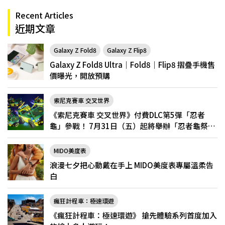
Recent Articles
近期文章
Galaxy Z Fold8
Galaxy Z Flip8
Galaxy Z Fold8 Ultra｜Fold8｜Flip8 摺疊手機售
價曝光，開放預購
索尼克賽車 交叉世界
《索尼克賽車 交叉世界》付費DLC第5彈「忍者
龜」參戰！ 7月31日（五）起將舉辦「忍者龜祭
典」
MIDO美度表
浪漫七夕把心動戴在手上 MIDO美度表專屬溫柔告
白
瘋狂計程車：極速環遊
《瘋狂計程車：極速環遊》 搶先體驗系列首度加入