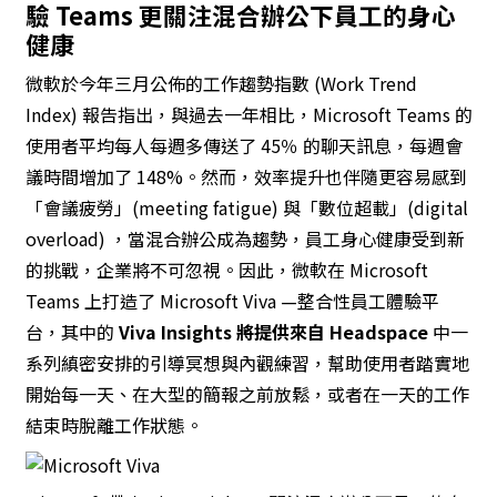
驗
Teams
更關注混合辦公下員工的身心
健康
微軟於今年三月公佈的
工作趨勢指數
(Work Trend
Index) 報告指出，與過去一年相比，Microsoft Teams 的
使用者平均每人每週多傳送了 45％ 的聊天訊息，每週會
議時間增加了 148%。然而，效率提升也伴隨更容易感到
「會議疲勞」(meeting fatigue) 與「數位超載」(digital
overload) ，當混合辦公成為趨勢，員工身心健康受到新
的挑戰，企業將不可忽視。因此，微軟在 Microsoft
Teams 上打造了
Microsoft Viva —整合性員工體驗平
台
，其中的
Viva Insights
將提供來自
Headspace
中一
系列縝密安排的引導冥想與內觀練習，幫助使用者踏實地
開始每一天、在大型的簡報之前放鬆，或者在一天的工作
結束時脫離工作狀態。