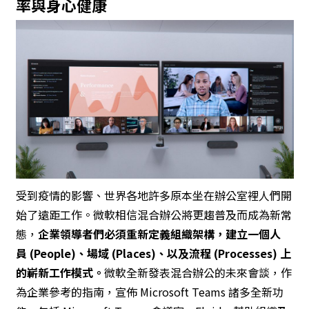
率與身心健康
受到疫情的影響、世界各地許多原本坐在辦公室裡人們開
始了遠距工作。微軟相信
混合辦公
將更趨普及而成為新常
態，
企業領導者們必須重新定義組織架構，建立一個人
員
(People)
、場域
(Places)
、以及流程
(Processes)
上
的嶄新工作模式。
微軟全新發表
混合辦公的未來
會談，作
為企業參考的指南，宣佈 Microsoft Teams 諸多全新功