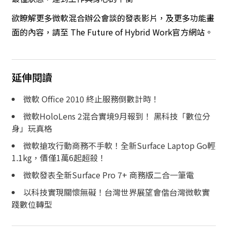
欲瞭解更多微軟混合辦公會談的發表影片，及更多功能畫
面的內容，請至
The Future of Hybrid Work官方網站
。
延伸閱讀
微軟 Office 2010 終止服務倒數計時！
微軟HoloLens 2混合實境9月報到！ 黑科技「數位分
身」玩真格
微軟搶攻行動商務不手軟！全新Surface Laptop Go輕
1.1kg，價僅1萬6起超殺！
微軟發表全新Surface Pro 7+ 商務版二合一筆電
以科技實現關懷無礙！台灣世界展望會偕台灣微軟實
踐數位轉型