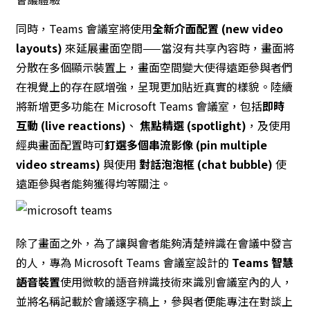
同時，Teams 會議室將使用
全新介面配置
(new video
layouts)
來延展畫面空間——當沒有共享內容時，畫面將
分散在多個顯示裝置上，畫面空間變大使得遠距參與者們
在視覺上的存在感增強，呈現更加貼近真實的樣貌。陸續
將新增更多功能在 Microsoft Teams 會議室，包括
即時
互動
(live reactions)
、
焦點精選
(spotlight)
，及使用
經典畫面配置時可
釘選多個串流影像
(pin multiple
video streams)
與使用
對話泡泡框
(chat bubble)
使
遠距參與者能夠獲得均等關注。
除了畫面之外，為了讓與會者能夠清楚辨識在會議中發言
的人，專為 Microsoft Teams 會議室設計的
Teams
智慧
語音裝置
使用微軟的語音辨識技術來識別會議室內的人，
並將名稱記載於會議逐字稿上，參與者便能專注在對談上