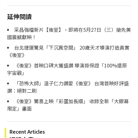
延伸閱讀
采昌強檔新片【後室】，即將在5月27日（三）搶先美
國震撼獻映！
台北捷運驚見「下沉異空間」 20歲天才導演打造真實
《後室》
《後室》首映口碑大獲盛讚 導演掛保證「100%還原
宇宙觀」
「恐怖大師」溫子仁力讚愛《後室》 台灣首映好評盛
讚：絕對二刷
《後室》驚喜上映「彩蛋加長版」 收錄全新「大銀幕
限定」畫面
Recent Articles