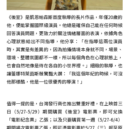
《後室》是凱恩帕森斯首度執導的長片作品，年僅20歲的
他，便能掌握國際級演員。他總是確保自己能在任何時候
回答演員問題，更致力於關注情緒層面的表演，依據角色
心理狀態給出不同指導，他分享：「在指導這兩位演員
時，其實是有差異的，因為拍攝情境本身就不同，場景、
環境、整體氛圍都不一樣，所以每個角色在心理狀態上，
也會自然地像是待在各自的小世界裡。」細緻的執導，也
讓蕾娜特萊茵斯薇驚豔大讚：「我這個年紀的時候，可沒
他那樣酷，他是一位很優秀的導演！」
值得一提的是，台灣發行商也推出雙重好禮，在上映首三
日（5/27-5/29）期間購買《後室》電影票，即可兌換
「電影紀念票」乙張；以及只要購買第一週（5/27-6/4）
期間場次電影票乙張，即可憑電影票於5/27（三）起至原