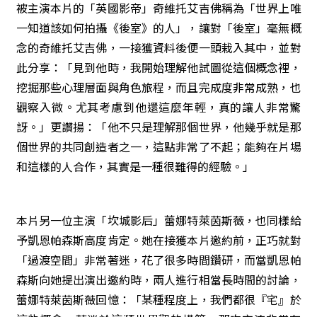
被主演本片的「英國影帝」奇維托艾吉佛稱為「世界上唯
一知道該如何拍攝《後室》的人」，讓對「後室」毫無概
念的奇維托艾吉佛，一接獲資料後便一頭栽入其中，並對
此分享：「見到他時，我開始理解他試圖從這個概念裡，
挖掘那些心理層面與角色旅程，而且完成度非常成熟，也
觀察入微。尤其考慮到他還這麼年輕，真的讓人非常驚
訝。」更讚揚：「他不只是理解那個世界，他幾乎就是那
個世界的共同創造者之一，這點非常了不起；能夠在片場
和這樣的人合作，其實是一種很難得的經驗。」
本片另一位主演「坎城影后」蕾娜特萊茵斯薇，也同樣給
予凱恩帕森斯高度肯定。她在接獲本片邀約前，正巧就對
「過渡空間」非常著迷，花了很多時間鑽研，而當凱恩帕
森斯向她提出演出邀約時，兩人進行相當長時間的討論，
蕾娜特萊茵斯薇回憶：「某種程度上，我們都很『宅』於