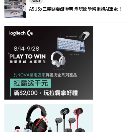
ASUS
ASUSx三麗鷗耍酷聯萌 潮玩開學祭搶抱AI筆電！