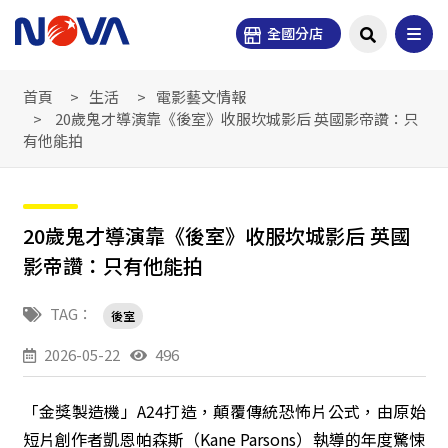
全國分店
首頁
生活
電影藝文情報
20歲鬼才導演靠《後室》收服坎城影后 英國影帝讚：只
有他能拍
20歲鬼才導演靠《後室》收服坎城影后 英國
影帝讚：只有他能拍
TAG：
後室
2026-05-22
496
「金獎製造機」A24打造，顛覆傳統恐怖片公式，由原始
短片創作者凱恩帕森斯（Kane Parsons）執導的年度驚悚