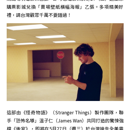
購票影城兌換「賣場壁紙橫幅海報」乙張。多項精美好
禮，請台灣觀眾千萬不要錯過！
這部由《怪奇物語》（Stranger Things）製作團隊，聯
手「恐怖名導」溫子仁（James Wan）共同打造的驚悚強
檔《後室》，即將在5月27日（週三）於台灣搶先全美震