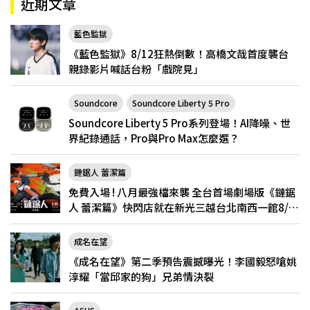
近期文章
藍色監獄
《藍色監獄》8/12狂熱倒數！高橋文哉首度襲台
親錄影片喊話台粉「戲院見」
Soundcore
Soundcore Liberty 5 Pro
Soundcore Liberty 5 Pro系列登場！AI降噪、世
界紀錄通話，Pro與Pro Max怎麼選？
鏈鋸人 蕾潔篇
免費入場 ! 八月最強檔來襲 全台首場劇場版《鏈鋸
人 蕾潔篇》快閃店就在新光三越台北南西一館8/6
限定登場
成名在望
《成名在望》第二季預告震撼曝光！李國毅怒嗆姚
淳耀「當邱家的狗」兄弟情決裂