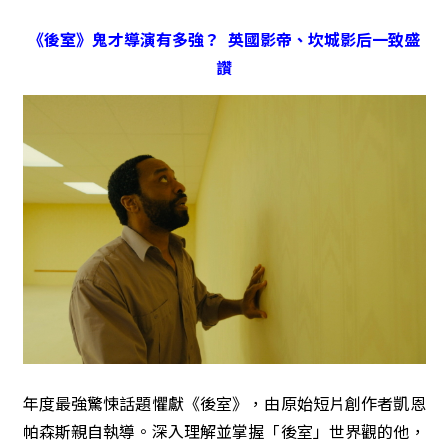
《後室》鬼才導演有多強？ 英國影帝、坎城影后一致盛
讚
年度最強驚悚話題懼獻《後室》，由原始短片創作者凱恩
帕森斯親自執導。深入理解並掌握「後室」世界觀的他，