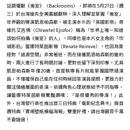
話題懼獻《後室》（Backrooms），即將在5月27日（週
三）於台灣搶先全美震撼獻映。深入理解並掌握「後室」
世界觀的導演凱恩帕森斯，被主演本片的「英國影帝」奇
維托艾吉佛（Chiwetel Ejiofor）稱為「世界上唯一知道
該如何拍攝《後室》的人」。同樣也是本片女主角的「坎
城影后」蕾娜特萊茵斯薇（Renate Reinsve），也因為曾
經對「過渡空間」非常著迷，而在接獲凱恩帕森斯的邀約
時，兩人進行了長時間討論，更對他留下深刻印象。尤其
凱恩帕森斯年僅20歲，首度執導長片就能掌握國際級演
員，不僅確保自己能在任何時候回答演員提問，更致力於
關注情緒層面的表演，依據角色心理狀態給予不同指導，
讓蕾娜特萊茵斯薇驚豔讚嘆：「是很優秀的導演！」此
外，台灣發行商也推出首三日特典「電影紀念票卡」與首
週特典「賣場壁紙橫幅海報」雙重好禮，請台灣觀眾千萬
不要錯過！