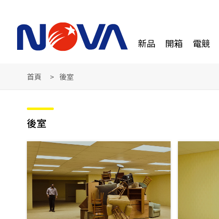
新品
開箱
電競
首頁
後室
後室