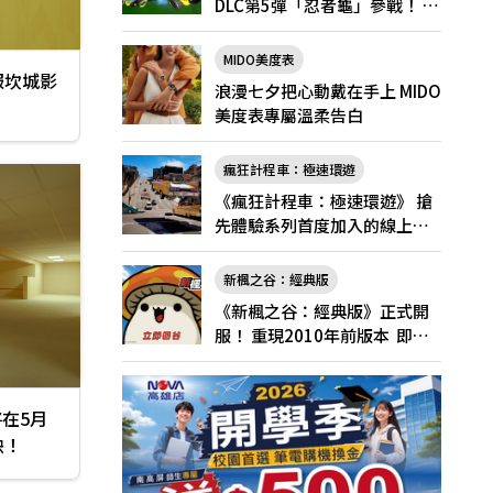
DLC第5彈「忍者龜」參戰！ 7
月31日（五）起將舉辦「忍者
龜祭典」
MIDO美度表
服坎城影
浪漫七夕把心動戴在手上 MIDO
美度表專屬溫柔告白
瘋狂計程車：極速環遊
《瘋狂計程車：極速環遊》 搶
先體驗系列首度加入的線上多
人遊玩！
新楓之谷：經典版
《新楓之谷：經典版》正式開
服！ 重現2010年前版本 即日
起登入領好禮
在5月
映！