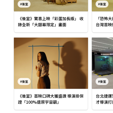
#後室
#後室
《後室》驚喜上映「彩蛋加長版」 收
「恐怖大
錄全新「大銀幕限定」畫面
台灣首映
#後室
#後室
《後室》首映口碑大獲盛讚 導演掛保
台北捷運驚
證「100%還原宇宙觀」
才導演打