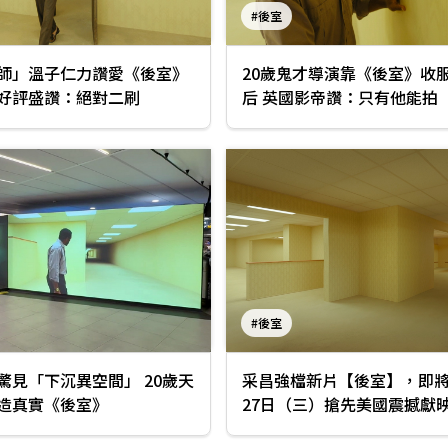
#後室
師」溫子仁力讚愛《後室》
20歲鬼才導演靠《後室》收
好評盛讚：絕對二刷
后 英國影帝讚：只有他能拍
#後室
見「下沉異空間」 20歲天
采昌強檔新片【後室】，即將
造真實《後室》
27日（三）搶先美國震撼獻