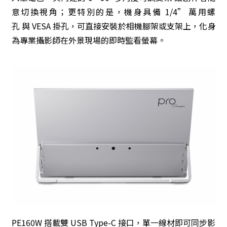
意切換視角；更特別的是，機身具備 1/4” 萬用螺
孔 與 VESA 掛孔，可直接安裝於相機腳架或支架上，化身
為專業攝影師在外景現場的即時監看螢幕。
PE160W 搭載雙 USB Type-C 接口，單一線材即可同步影