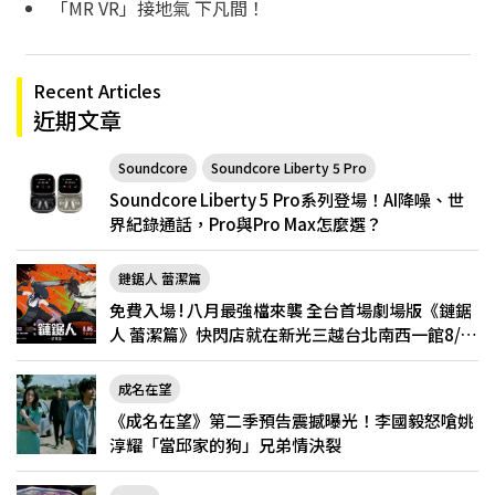
「MR VR」接地氣 下凡間！
Recent Articles
近期文章
Soundcore
Soundcore Liberty 5 Pro
Soundcore Liberty 5 Pro系列登場！AI降噪、世
界紀錄通話，Pro與Pro Max怎麼選？
鏈鋸人 蕾潔篇
免費入場 ! 八月最強檔來襲 全台首場劇場版《鏈鋸
人 蕾潔篇》快閃店就在新光三越台北南西一館8/6
限定登場
成名在望
《成名在望》第二季預告震撼曝光！李國毅怒嗆姚
淳耀「當邱家的狗」兄弟情決裂