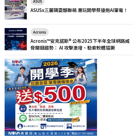
ASUS
ASUSx三麗鷗耍酷聯萌 潮玩開學祭搶抱AI筆電！
Acronis
Acronis™安克諾斯® 公布2025下半年全球網路威
脅關鍵趨勢： AI 攻擊激增、勒索軟體猖獗