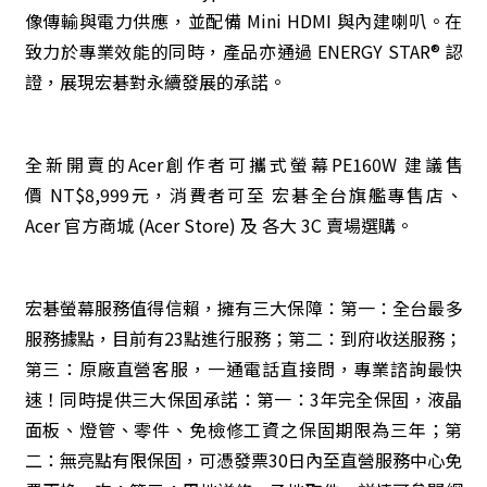
像傳輸與電力供應，並配備 Mini HDMI 與內建喇叭。在
致力於專業效能的同時，產品亦通過 ENERGY STAR® 認
證，展現宏碁對永續發展的承諾。
全新開賣的Acer創作者可攜式螢幕PE160W 建議售
價 NT$8,999元，消費者可至 宏碁全台旗艦專售店、
Acer 官方商城 (Acer Store) 及 各大 3C 賣場選購。
宏碁螢幕服務值得信賴，擁有三大保障：第一：全台最多
服務據點，目前有23點進行服務；第二：到府收送服務；
第三：原廠直營客服，一通電話直接問，專業諮詢最快
速！同時提供三大保固承諾：第一：3年完全保固，液晶
面板、燈管、零件、免檢修工資之保固期限為三年；第
二：無亮點有限保固，可憑發票30日內至直營服務中心免