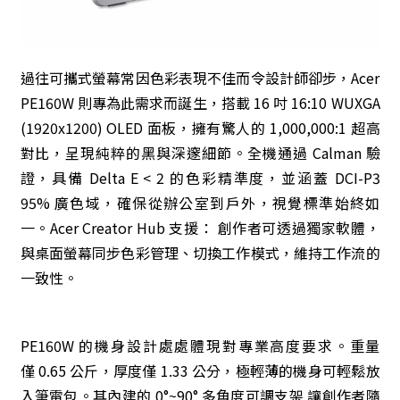
過往可攜式螢幕常因色彩表現不佳而令設計師卻步，Acer
PE160W 則專為此需求而誕生，搭載 16 吋 16:10 WUXGA
(1920x1200) OLED 面板，擁有驚人的 1,000,000:1 超高
對比，呈現純粹的黑與深邃細節。全機通過 Calman 驗
證，具備 Delta E < 2 的色彩精準度，並涵蓋 DCI-P3
95% 廣色域，確保從辦公室到戶外，視覺標準始終如
一。Acer Creator Hub 支援： 創作者可透過獨家軟體，
與桌面螢幕同步色彩管理、切換工作模式，維持工作流的
一致性。
PE160W 的機身設計處處體現對專業高度要求。重量
僅 0.65 公斤，厚度僅 1.33 公分，極輕薄的機身可輕鬆放
入筆電包。其內建的 0°~90° 多角度可調支架 讓創作者隨