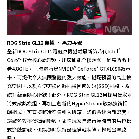
ROG Strix GL12
無懼 ‧ 黑刀再現
®
全新ROG Strix GL12電競桌機搭載最新第八代Intel
Core™ i7六核心處理器，出廠即能全核超頻，最高時脈上
®
®
看4.8GHz，同時還內建NVIDIA
GeForce
GTX1080顯示
卡，可提供令人無限驚豔的強大效能，搭配預留的高度擴
充空間，以及方便更換的熱插拔固態硬碟(SSD)插槽，系
統升級更隨心所欲！此外，ROG Strix GL12另採用獨家水
冷式散熱模組，再加上創新的HyperStream散熱技術相
輔相成，可直接將冷空氣引入機箱，降低系統內部溫度，
讓散熱效率發揮到極致，哪怕玩家是進行長時間的馬拉松
式遊戲對戰，也能隨時保持最佳備戰狀態，輕鬆出擊致
勝！