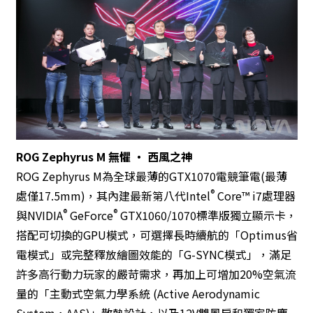
ROG Zephyrus M
無懼 ‧ 西風之神
ROG Zephyrus M為全球最薄的GTX1070電競筆電(最薄
®
處僅17.5mm)，其內建最新第八代Intel
Core™ i7處理器
®
®
與NVIDIA
GeForce
GTX1060/1070標準版獨立顯示卡，
搭配可切換的GPU模式，可選擇長時續航的「Optimus省
電模式」或完整釋放繪圖效能的「G-SYNC模式」，滿足
許多高行動力玩家的嚴苛需求，再加上可增加20%空氣流
量的「主動式空氣力學系統 (Active Aerodynamic
System，AAS)」散熱設計，以及12V雙風扇和獨家防塵