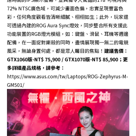
72% NTSC廣色域，可減少畫面色偏，忠實呈現豐富色
彩，任何角度觀看皆清晰細膩、栩栩如生；此外，玩家還
可透過內建的ROG Aura Sync燈效，同步整合所有支援此
功能裝置的RGB燈光模組，如：鍵盤、滑鼠、耳機等週邊
配備，在一面捉對廝殺的同時，盡情展現獨一無二的電競
風采，無論身置何處，都是眾人矚目的焦點！
建議售價：
GTX1060版-NT$ 75,900 / GTX1070版-NT$ 85,900；更
多詳細產品規格，請參考：
https://www.asus.com/tw/Laptops/ROG-Zephyrus-M-
GM501/