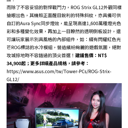
而除了不容妥協的剽悍戰鬥力，ROG Strix GL12外觀同樣
搶眼出色，其機殼正面醒目銳利的特殊斜紋，亦具備可供
自訂的Aura Sync同步燈效，能呈現高達1,600萬種燈光色
彩和多種變化效果，再加上一目瞭然的透明側板設計，還
可讓玩家展示別具風格的內部組件，如：綴有閃耀紅色光
芒ROG標誌的水冷模組，營造繽紛絢麗的遊戲氛圍，絕對
攻城掠地時不容錯過的頂尖首選！
建議售價：NT$
34,900起；
更多詳細產品規格，請參考：
https://www.asus.com/tw/Tower-PCs/ROG-Strix-
GL12/