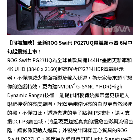
【同場加映】全新ROG Swift PG27UQ電競顯示器 6月中
旬起震撼上市！
ROG Swift PG27UQ為全球首款具備144Hz畫面更新率和
4K UHD (3840 x 2160)超高解析的27吋HDR電競顯示
器，不僅能減少畫面撕裂及輸入延遲，為玩家帶來超乎想
®
像的遊戲特效，更內建NVIDIA
G-SYNC™ HDR(High
Dynamic Range)技術，能提供相較傳統顯示器更接近人
眼能接受的亮度範圍，詮釋更純粹明亮的白與更自然深邃
的黑，不僅如此，透過先進的量子點與IPS技術，還可支
援DCI-P3廣色域，將呈現更趨近真實的細緻色彩與流暢色
階，讓影像更動人逼真；外觀設計同樣匠心獨具的ROG
Swift PG27UQ，基座另配備可自訂的Light Signature投