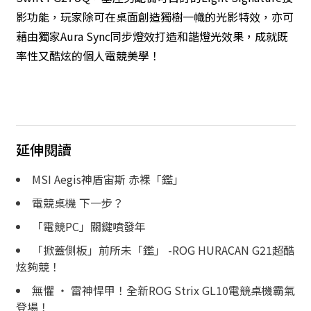
影功能，玩家除可在桌面創造獨樹一幟的光影特效，亦可
藉由獨家Aura Sync同步燈效打造和諧燈光效果，成就既
率性又酷炫的個人電競美學！
延伸閱讀
MSI Aegis神盾宙斯 赤裸「鑑」
電競桌機 下一步？
「電競PC」關鍵噴發年
「掀蓋側板」前所未「鑑」 -ROG HURACAN G21超酷
炫夠競！
無懼 ‧ 雷神悍甲！全新ROG Strix GL10電競桌機霸氣
登場！