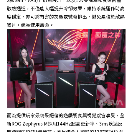
散熱通道，不僅能大幅提升冷卻效果，維持系統運作時高
度穩定，亦可將有害的灰塵或微粒排出，避免累積於散熱
鰭片，延長使用壽命。
而為提供玩家最精采絕倫的遊戲饗宴與視覺感官享受，全
新ROG Zephyrus M採用144Hz超高更新率、3ms疾速反
應時間的IPS顯示螢幕，並具備令人驚豔的178°可視角與