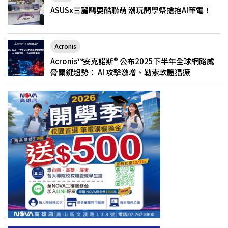
ASUSx三麗鷗耍酷聯萌 潮玩開學祭搶抱AI筆電！
Acronis
Acronis™安克諾斯® 公布2025下半年全球網路威
脅關鍵趨勢： AI 攻擊激增、勒索軟體猖獗