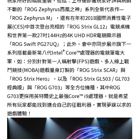
玩家所好的精銳重裝，包括：上市後即獲玩家好評與熱銷
不斷的「ROG Zephyrus西風之神」系列全新代表作—
「ROG Zephyrus M」，還有在年初2018國際消費性電子
展(CES)中首次登台亮相的「ROG Strix GL12」電競桌機
和世界第一款27吋144Hz的4K UHD HDR電競顯示器
「ROG Swift PG27UQ」；此外，會中亦同步展示旗下一
®
系列搭載最新第八代Intel
Core™處理器的電競筆電大
軍，如：分別針對第一人稱射擊(FPS)遊戲、多人線上戰
鬥競技(MOBA)遊戲量身訂製的「ROG Strix SCAR」與
「ROG Strix Hero」，以及「ROG Strix GL503 / GL703
經典版」與「ROG G703」等全方位機種，其中ROG
G703更採用英特爾史上最強Core™ i9處理器，就是希望
所有玩家都能找到適合自己的征戰利器，實現夢寐以求的
遊戲體驗！