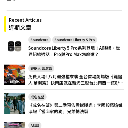
Recent Articles
近期文章
Soundcore
Soundcore Liberty 5 Pro
Soundcore Liberty 5 Pro系列登場！AI降噪、世
界紀錄通話，Pro與Pro Max怎麼選？
鏈鋸人 蕾潔篇
免費入場 ! 八月最強檔來襲 全台首場劇場版《鏈鋸
人 蕾潔篇》快閃店就在新光三越台北南西一館8/6
限定登場
成名在望
《成名在望》第二季預告震撼曝光！李國毅怒嗆姚
淳耀「當邱家的狗」兄弟情決裂
ASUS