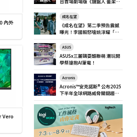
台首場劇場版《鏈鋸人 蕾潔
篇》快閃店就在新光三越台北
南西一館8/6限定登場
成名在望
內外
《成名在望》第二季預告震撼
曝光！李國毅怒嗆姚淳耀「當
邱家的狗」兄弟情決裂
ASUS
ASUSx三麗鷗耍酷聯萌 潮玩開
學祭搶抱AI筆電！
Acronis
Acronis™安克諾斯® 公布2025
下半年全球網路威脅關鍵趨
勢： AI 攻擊激增、勒索軟體猖
獗
Vero