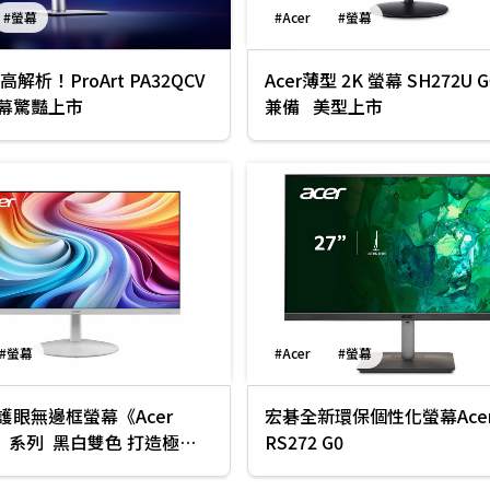
#螢幕
#Acer
#螢幕
解析！ProArt PA32QCV
Acer薄型 2K 螢幕 SH272U G0 
幕驚豔上市
兼備 美型上市
#螢幕
#Acer
#螢幕
護眼無邊框螢幕《Acer
宏碁全新環保個性化螢幕Acer 
0》系列 黑白雙色 打造極簡
RS272 G0