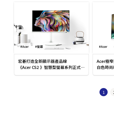
#Acer
#螢幕
#Acer
宏碁打造全新顯示器產品線
Acer極
《Acer CS2 》智慧型螢幕系列正式問
白色時尚
世！
1