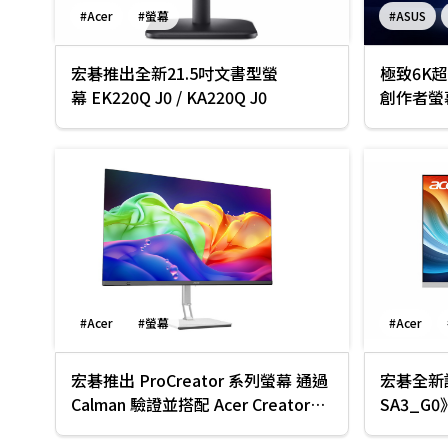
#Acer
#螢幕
#ASUS
宏碁推出全新21.5吋文書型螢
極致6K超高
幕 EK220Q J0 / KA220Q J0
創作者螢
#Acer
#螢幕
#Acer
宏碁推出 ProCreator 系列螢幕 通過
宏碁全新
Calman 驗證並搭配 Acer Creator
SA3_G
Hub 軟體
時尚