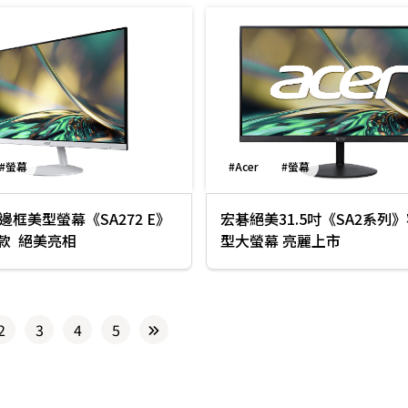
#螢幕
#Acer
#螢幕
窄邊框美型螢幕《SA272 E》
宏碁絕美31.5吋《SA2系列
款 絕美亮相
型大螢幕 亮麗上市
2
3
4
5