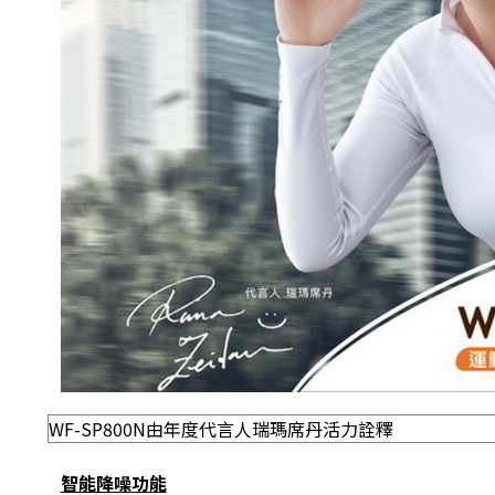
WF-SP800N由年度代言人瑞瑪席丹活力詮釋
智能降噪功能