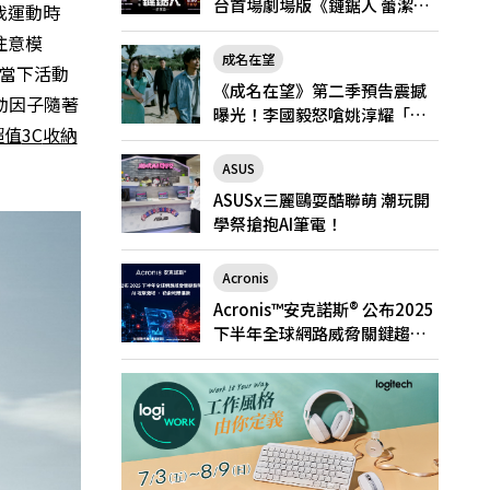
台首場劇場版《鏈鋸人 蕾潔
我運動時
篇》快閃店就在新光三越台北
注意模
南西一館8/6限定登場
成名在望
測當下活動
《成名在望》第二季預告震撼
動因子隨著
曝光！李國毅怒嗆姚淳耀「當
超值
3C
收納
邱家的狗」兄弟情決裂
ASUS
ASUSx三麗鷗耍酷聯萌 潮玩開
學祭搶抱AI筆電！
Acronis
Acronis™安克諾斯® 公布2025
下半年全球網路威脅關鍵趨
勢： AI 攻擊激增、勒索軟體猖
獗