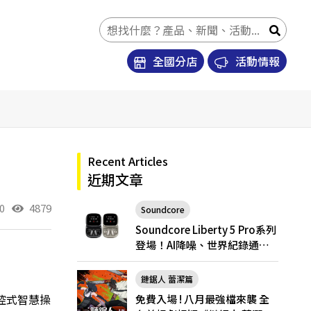
全國分店
活動情報
Recent Articles
近期文章
0
4879
Soundcore
Soundcore Liberty 5 Pro
Soundcore Liberty 5 Pro系列
登場！AI降噪、世界紀錄通
話，Pro與Pro Max怎麼選？
鏈鋸人 蕾潔篇
觸控式智慧操
免費入場 ! 八月最強檔來襲 全