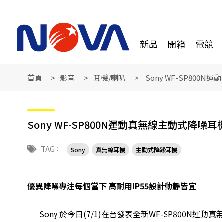
新品
開箱
電競
首頁
影音
耳機/喇叭
Sony WF-SP800
Sony WF-SP800N運動真無線主動式降噪耳
TAG：
Sony
真無線耳機
主動式降躁耳機
優異降噪專注每個當下 高耐用IP55設計動靜皆宜
Sony 於今日(7/1)在台發表全新WF-SP800