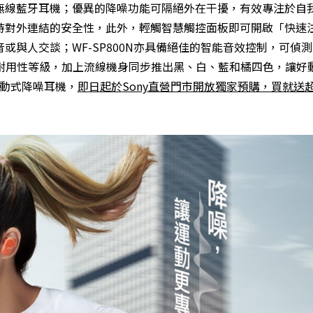
無線藍牙耳機；優異的降噪功能可隔絕外在干擾，有效專注於自
持對外連結的安全性，此外，輕觸智慧觸控面板即可開啟「快速
與人交談；WF-SP800N亦具備絕佳的智能音效控制，可偵
高耐用性等級，加上流線機身同步推出黑、白、藍和橘四色，讓好
主動式降噪耳機，
即日起於
Sony
直營門市開放獨家預購，買就送