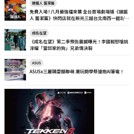
鏈鋸人 蕾潔篇
免費入場 ! 八月最強檔來襲 全台首場劇場版《鏈鋸
人 蕾潔篇》快閃店就在新光三越台北南西一館8/6
限定登場
成名在望
《成名在望》第二季預告震撼曝光！李國毅怒嗆姚
淳耀「當邱家的狗」兄弟情決裂
ASUS
ASUSx三麗鷗耍酷聯萌 潮玩開學祭搶抱AI筆電！