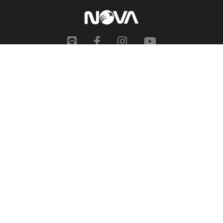
網站地圖
申訴中心
服務信箱
合作提案
人才招募
隱私權政策
性騷擾防治措施