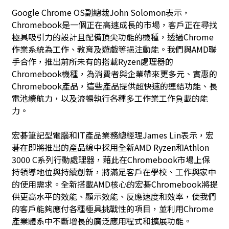
Google Chrome OS副總裁John Solomon表示，
Chromebook是一個正在高速成長的市場，客戶正在尋找
極具吸引力的設計且配備頂尖功能的機種，透過Chrome
作業系統為工作、教育及遊戲等挹注動能。我們與AMD聯
手合作，推出前所未有的搭載Ryzen處理器的
Chromebook機種，為消費者與企業帶來更多元、實惠的
Chromebook產品，這些產品提供超快速的連結功能、長
電池續航力，以及流暢執行各種多工作業工作負載的能
力。
宏碁筆記型電腦和IT產品業務總經理James Lin表示，宏
碁在即將推出的產品線中採用全新AMD Ryzen和Athlon
3000 C系列行動處理器，藉此在Chromebook市場上保
持領導地位與持續創新，將滿足客戶在學校、工作與家中
的使用需求。全新搭載AMD核心的宏碁Chromebook將提
供更高水平的效能、顯示效能、反應速度和效率，使我們
的客戶能夠應付各種極具挑戰性的項目，並利用Chrome
產業體系中不斷增長的廣泛應用程式和擴展功能。