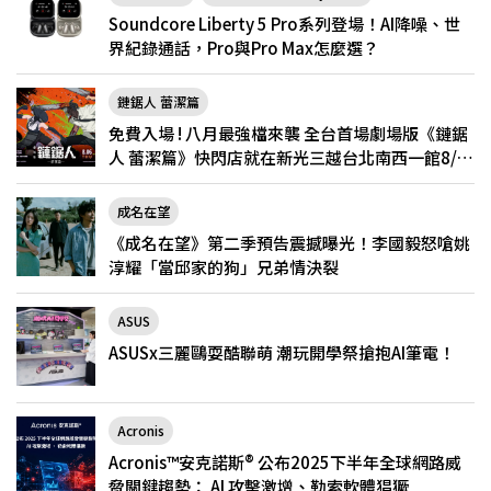
Soundcore Liberty 5 Pro系列登場！AI降噪、世
界紀錄通話，Pro與Pro Max怎麼選？
鏈鋸人 蕾潔篇
免費入場 ! 八月最強檔來襲 全台首場劇場版《鏈鋸
人 蕾潔篇》快閃店就在新光三越台北南西一館8/6
限定登場
成名在望
《成名在望》第二季預告震撼曝光！李國毅怒嗆姚
淳耀「當邱家的狗」兄弟情決裂
ASUS
ASUSx三麗鷗耍酷聯萌 潮玩開學祭搶抱AI筆電！
Acronis
Acronis™安克諾斯® 公布2025下半年全球網路威
脅關鍵趨勢： AI 攻擊激增、勒索軟體猖獗