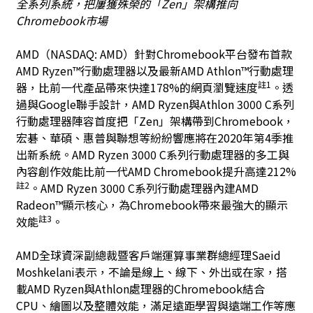
全系列系統，把屢獲殊榮的「
Zen
」架構推向
Chromebook
市場
AMD
（NASDAQ: AMD）針對Chromebook平台發布首款
AMD Ryzen™行動處理器以及最新AMD Athlon™行動處理
註
1
器，比前一代產品帶來快達178%的網頁瀏覽速度
。透
過與Google聯手設計，AMD Ryzen與Athlon 3000 C系列
行動處理器陣容首度把「Zen」架構帶到Chromebook，
宏碁、華碩、惠普與聯想等紛紛響應將在2020年第4季推
出新系統。AMD Ryzen 3000 C系列行動處理器的多工與
內容創作效能比前一代AMD Chromebook提升高達212%
註
2
。AMD Ryzen 3000 C系列行動處理器內建AMD
Radeon™顯示核心，為Chromebook帶來最強大的顯示
註
3
效能
。
AMD全球資深副總裁暨客戶端運算事業群總經理Saeid
Moshkelani表示，不論是線上、線下、外出或在家，搭
載AMD Ryzen與Athlon處理器的Chromebook結合
CPU、繪圖以及整體效能，滿足遠距學習與遠端工作等應