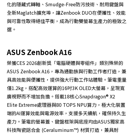
化的隱藏式轉軸、Smudge-Free防污技術、耐用鍵盤與
全新Maglatch擴充埠，讓Zenbook DUO在便攜性、效能
與可靠性取得絕佳平衡，成為行動雙螢幕生產力的極致之
選。
ASUS Zenbook A16
榮獲CES 2026創新獎「電腦硬體與零組件」類別殊榮的
ASUS Zenbook A16，專為通勤族與行動工作者打造，兼
具高效能與便攜性，提供強大行動工作站體驗。筆電重量
僅1.2kg，搭配高效運算的16吋3K OLED大螢幕，呈現寬
廣視野而不增加負擔。搭載18核心Snapdragon® X2
Elite Extreme處理器與80 TOPS NPU算力，極大化裝置
端的AI運算效能與電源效率，支援多天續航，確保持久生
產力。筆電的螢幕蓋、鍵盤框架與底座均由ASUS獨家高
科技陶瓷鋁合金 (Ceraluminum™) 材質打造，兼具耐