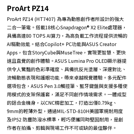
ProArt PZ14
ProArt PZ14 (HT7407) 為專為動態創作者所設計的強大
二合一筆電。搭載18核心Snapdragon® X2 Elite處理器，
具備高達80 TOPS AI算力，為高負載工作流程提供流暢的
AI驅動效能。結合Copilot+ PC功能與ASUS Creator
Apps，包含StoryCube與MuseTree，實現更智慧、更快
速且直覺的創作體驗。ASUS Lumina Pro OLED顯示器提
供令人驚豔的色彩準確度、具備抗反光塗層、深邃對比、
流暢動態表現和護眼功能，帶來卓越視覺體驗。多元配件
選項包含，ASUS Pen 3.0觸控筆、藍牙鍵盤與支援多種使
用模式的支架保護套，滿足不同創作情境需求。一體成型
的鋁合金機身，以CNC精密加工，打造出僅0.79kg、
9mm的輕薄外型，通過MIL-STD-810H美國軍規耐用度
及IP52 防塵防潑水標準，輕巧便攜同時堅固耐用，是創
作者在拍攝、剪輯與現場工作不可或缺的最佳夥伴。