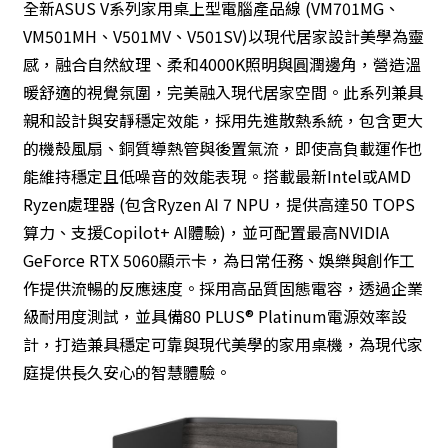
全新ASUS V系列家用桌上型電腦產品線 (VM701MG、
VM501MH、V501MV、V501SV)以現代居家設計美學為靈
感，融合自然紋理、柔和4000K照明與圓潤邊角，營造溫
暖舒適的視覺氛圍，完美融入現代居家空間。此系列兼具
親和設計與安靜穩定效能，採用先進散熱系統，包含更大
的機殼風扇、銅質導熱管與後置氣流，即使高負載運作也
能維持穩定且低噪音的效能表現。搭載最新Intel或AMD
Ryzen處理器 (包含Ryzen AI 7 NPU，提供高達50 TOPS
算力、支援Copilot+ AI體驗)，並可配置最高NVIDIA
GeForce RTX 5060顯示卡，為日常任務、娛樂與創作工
作提供流暢的反應速度。採用高品質固態電容，透過企業
級耐用度測試，並具備80 PLUS® Platinum電源效率設
計，打造兼具穩定可靠與現代美學的家用桌機，為現代家
庭提供長久安心的智慧體驗。