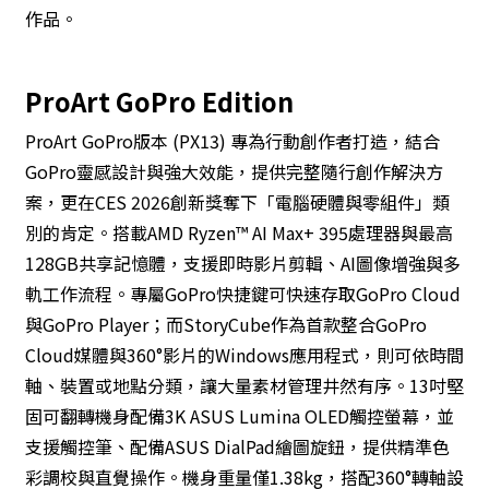
作品。
ProArt GoPro Edition
ProArt GoPro版本 (PX13) 專為行動創作者打造，結合
GoPro靈感設計與強大效能，提供完整隨行創作解決方
案，更在CES 2026創新獎奪下「電腦硬體與零組件」類
別的肯定。搭載AMD Ryzen™ AI Max+ 395處理器與最高
128GB共享記憶體，支援即時影片剪輯、AI圖像增強與多
軌工作流程。專屬GoPro快捷鍵可快速存取GoPro Cloud
與GoPro Player；而StoryCube作為首款整合GoPro
Cloud媒體與360°影片的Windows應用程式，則可依時間
軸、裝置或地點分類，讓大量素材管理井然有序。13吋堅
固可翻轉機身配備3K ASUS Lumina OLED觸控螢幕，並
支援觸控筆、配備ASUS DialPad繪圖旋鈕，提供精準色
彩調校與直覺操作。機身重量僅1.38kg，搭配360°轉軸設