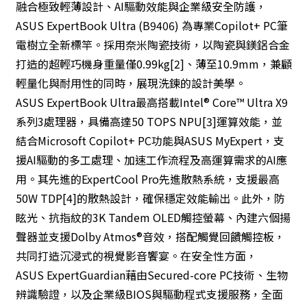
融合極致輕薄設計、AI驅動效能與企業級安全防護，
ASUS ExpertBook Ultra (B9406) 為專業Copilot+ PC筆
電樹立全新標竿。採用奈米陶瓷技術，以陶瓷與鎂鋁合金
打造的超輕巧機身重量僅0.99kg[2]、薄至10.9mm，兼顧
輕量化與耐用性的同時，展現洗鍊的設計美學。
ASUS ExpertBook Ultra最高搭載Intel® Core™ Ultra X9
系列3處理器，具備高達50 TOPS NPU[3]運算效能，並
結合Microsoft Copilot+ PC功能與ASUS MyExpert，支
援AI驅動的多工處理、加速工作流程及高運算需求的AI應
用。其先進的ExpertCool Pro先進散熱系統，支援最高
50W TDP[4]的散熱設計，確保穩定效能輸出。此外，防
眩光、抗指紋的3K Tandem OLED觸控螢幕、內建六個揚
聲器並支援Dolby Atmos®音效，搭配觸覺回饋觸控板，
共同打造沉浸式的視覺影音饗宴。在安全性方面，
ASUS ExpertGuardian藉由Secured-core PC技術、生物
辨識驗證，以及企業級BIOS與驅動程式支援服務，全面