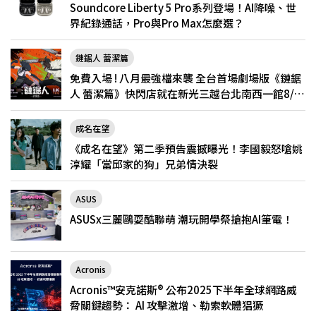
Soundcore Liberty 5 Pro系列登場！AI降噪、世
界紀錄通話，Pro與Pro Max怎麼選？
鏈鋸人 蕾潔篇
免費入場 ! 八月最強檔來襲 全台首場劇場版《鏈鋸
人 蕾潔篇》快閃店就在新光三越台北南西一館8/6
限定登場
成名在望
《成名在望》第二季預告震撼曝光！李國毅怒嗆姚
淳耀「當邱家的狗」兄弟情決裂
ASUS
ASUSx三麗鷗耍酷聯萌 潮玩開學祭搶抱AI筆電！
Acronis
Acronis™安克諾斯® 公布2025下半年全球網路威
脅關鍵趨勢： AI 攻擊激增、勒索軟體猖獗