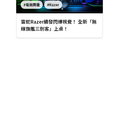
#電競周邊
#Razer
#Razer HyperSpeed 無線技術
雷蛇Razer續發閃爆視覺！ 全新「無
#BlackShark V2 Pro
線旗艦三劍客」上桌！
#BLACKWIDOW V3 Pro