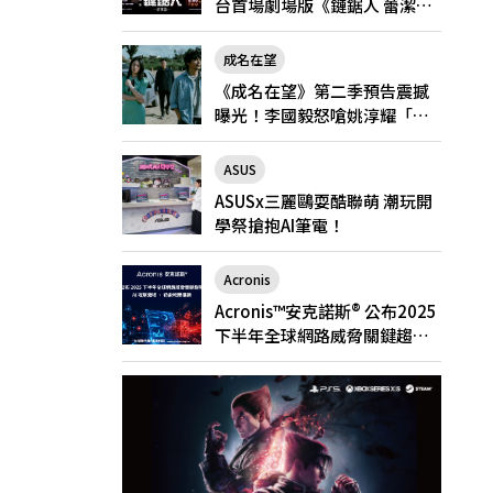
台首場劇場版《鏈鋸人 蕾潔
篇》快閃店就在新光三越台北
南西一館8/6限定登場
成名在望
《成名在望》第二季預告震撼
曝光！李國毅怒嗆姚淳耀「當
邱家的狗」兄弟情決裂
ASUS
ASUSx三麗鷗耍酷聯萌 潮玩開
學祭搶抱AI筆電！
Acronis
Acronis™安克諾斯® 公布2025
下半年全球網路威脅關鍵趨
勢： AI 攻擊激增、勒索軟體猖
獗