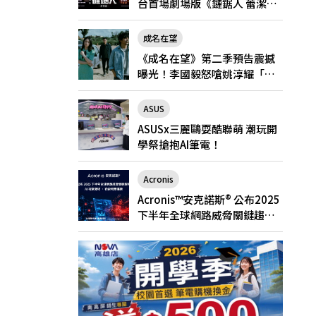
台首場劇場版《鏈鋸人 蕾潔
篇》快閃店就在新光三越台北
南西一館8/6限定登場
成名在望
《成名在望》第二季預告震撼
曝光！李國毅怒嗆姚淳耀「當
邱家的狗」兄弟情決裂
ASUS
ASUSx三麗鷗耍酷聯萌 潮玩開
學祭搶抱AI筆電！
Acronis
Acronis™安克諾斯® 公布2025
下半年全球網路威脅關鍵趨
勢： AI 攻擊激增、勒索軟體猖
獗