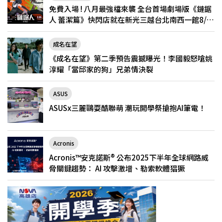
免費入場 ! 八月最強檔來襲 全台首場劇場版《鏈鋸
人 蕾潔篇》快閃店就在新光三越台北南西一館8/6
限定登場
成名在望
《成名在望》第二季預告震撼曝光！李國毅怒嗆姚
淳耀「當邱家的狗」兄弟情決裂
ASUS
ASUSx三麗鷗耍酷聯萌 潮玩開學祭搶抱AI筆電！
Acronis
Acronis™安克諾斯® 公布2025下半年全球網路威
脅關鍵趨勢： AI 攻擊激增、勒索軟體猖獗