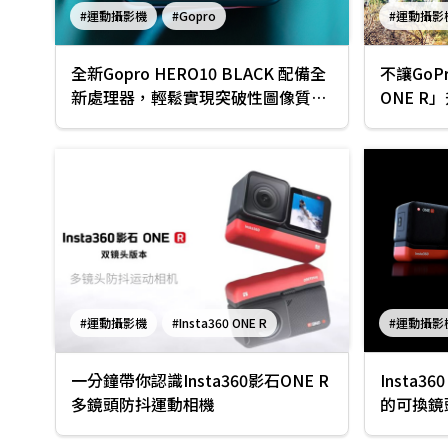
#運動攝影機
#Gopro
#運動攝影
#Gopro HERO10 BLACK
全新Gopro HERO10 BLACK 配備全
不讓GoPro 9
新處理器，輕鬆實現突破性圖像質量
ONE 
和 2 倍速度
議！
#運動攝影機
#Insta360 ONE R
#運動攝影
一分鐘帶你認識Insta360影石ONE R
Insta3
多鏡頭防抖運動相機
的可換鏡