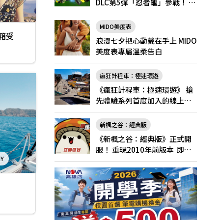
DLC第5彈「忍者龜」參戰！ 7
月31日（五）起將舉辦「忍者
龜祭典」
MIDO美度表
開箱受
浪漫七夕把心動戴在手上 MIDO
美度表專屬溫柔告白
瘋狂計程車：極速環遊
《瘋狂計程車：極速環遊》 搶
先體驗系列首度加入的線上多
人遊玩！
新楓之谷：經典版
《新楓之谷：經典版》正式開
服！ 重現2010年前版本 即日
NY
起登入領好禮
機