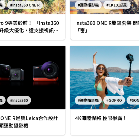
機
#Insta360 ONE R
#運動攝影機
#CK101攝影
#Insta360 ONE R
專美於前！ 「Insta360
Insta360 ONE R雙鏡套裝 
R」升級大優化，還支援視訊會
「審」
機
#Insta360
#運動攝影機
#GOPRO
#SO
#DJI
#OLYMPUS
60 ONE R是與Leica合作設計
4K海陸悍將 極限爭霸！
#GoPro HERO 7 Black
#運動相
頭運動攝影機
#DJI Osmo Action
#TG6