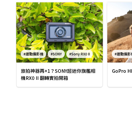
#運動攝影機
#SONY
#Sony RX0 II
#運動攝影
#迷你隨身相機
#GoPro H
旅拍神器再+1？SONY超迷你旗艦相
GoPro 
機RX0 II 翻轉實拍開箱