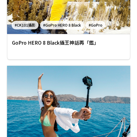
#CK101攝影
#GoPro HERO 8 Black
#GoPro
GoPro HERO 8 Black攝王神話再「鑑」