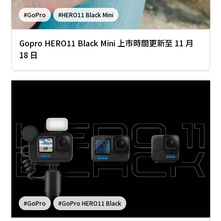
#GoPro
#HERO11 Black Mini
Gopro HERO11 Black Mini 上市時間更新至 11 月
18 日
#GoPro
#GoPro HERO11 Black
#GoPro HERO11 Black Mini