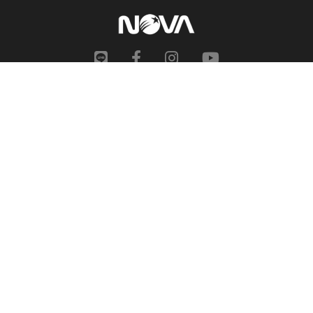
網站地圖
申訴中心
服務信箱
合作提案
人才招募
隱私權政策
性騷擾防治措施