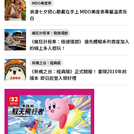
MIDO美度表
浪漫七夕把心動戴在手上 MIDO美度表專屬溫柔告
白
瘋狂計程車：極速環遊
《瘋狂計程車：極速環遊》 搶先體驗系列首度加入
的線上多人遊玩！
新楓之谷：經典版
《新楓之谷：經典版》正式開服！ 重現2010年前
版本 即日起登入領好禮