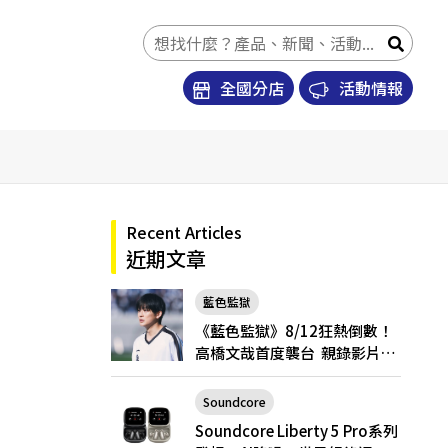
全國分店
活動情報
Recent Articles
近期文章
藍色監獄
《藍色監獄》8/12狂熱倒數！
高橋文哉首度襲台 親錄影片喊
話台粉「戲院見」
Soundcore
Soundcore Liberty 5 Pro
Soundcore Liberty 5 Pro系列