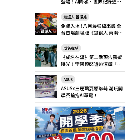
登場！AI降噪、世界紀錄通
話，Pro與Pro Max怎麼選？
鏈鋸人 蕾潔篇
免費入場 ! 八月最強檔來襲 全
台首場劇場版《鏈鋸人 蕾潔
篇》快閃店就在新光三越台北
南西一館8/6限定登場
成名在望
《成名在望》第二季預告震撼
曝光！李國毅怒嗆姚淳耀「當
邱家的狗」兄弟情決裂
ASUS
ASUSx三麗鷗耍酷聯萌 潮玩開
學祭搶抱AI筆電！