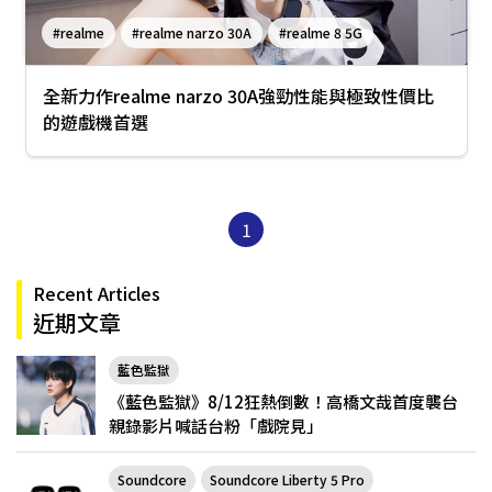
#realme
#realme narzo 30A
#realme 8 5G
全新力作realme narzo 30A強勁性能與極致性價比
的遊戲機首選
1
Recent Articles
近期文章
藍色監獄
《藍色監獄》8/12狂熱倒數！高橋文哉首度襲台
親錄影片喊話台粉「戲院見」
Soundcore
Soundcore Liberty 5 Pro