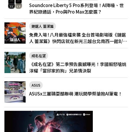
Soundcore Liberty 5 Pro系列登場！AI降噪、世
界紀錄通話，Pro與Pro Max怎麼選？
鏈鋸人 蕾潔篇
免費入場 ! 八月最強檔來襲 全台首場劇場版《鏈鋸
人 蕾潔篇》快閃店就在新光三越台北南西一館8/6
限定登場
成名在望
《成名在望》第二季預告震撼曝光！李國毅怒嗆姚
淳耀「當邱家的狗」兄弟情決裂
ASUS
ASUSx三麗鷗耍酷聯萌 潮玩開學祭搶抱AI筆電！