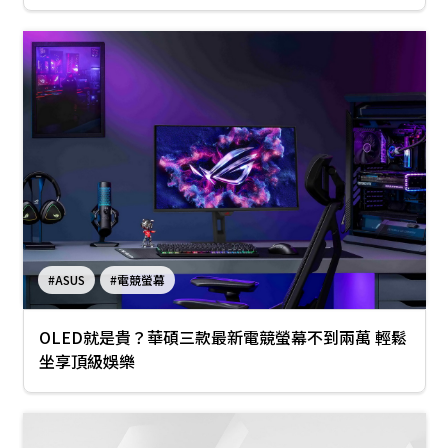
#ASUS
#電競螢幕
OLED就是貴？華碩三款最新電競螢幕不到兩萬 輕鬆
坐享頂級娛樂