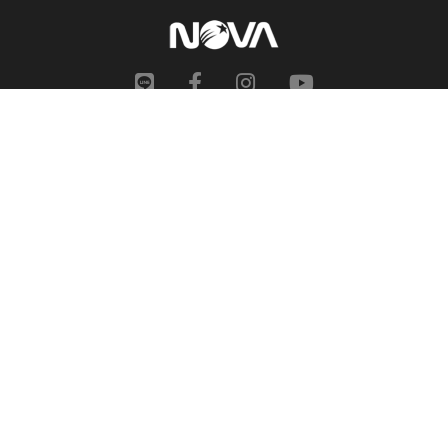
網站地圖
申訴中心
服務信箱
合作提案
人才招募
隱私權政策
性騷擾防治措施