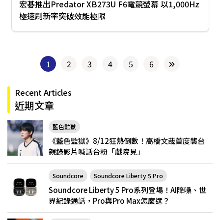
宏碁推出Predator XB273U F6電競螢幕 以1,000Hz
極速刷新率突破效能極限
1
2
3
4
5
6
Recent Articles
近期文章
藍色監獄
《藍色監獄》8/12狂熱倒數！高橋文哉首度襲台
親錄影片喊話台粉「戲院見」
Soundcore
Soundcore Liberty 5 Pro
Soundcore Liberty 5 Pro系列登場！AI降噪、世
界紀錄通話，Pro與Pro Max怎麼選？