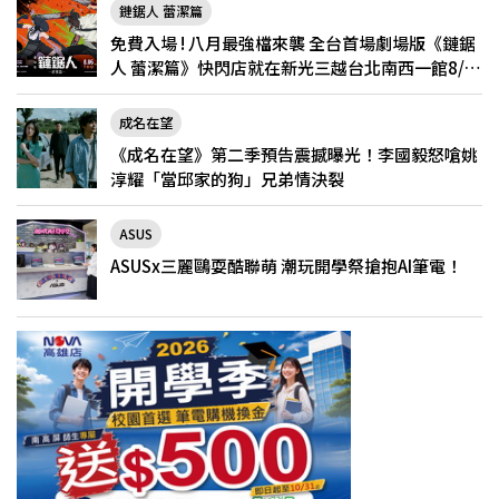
鏈鋸人 蕾潔篇
免費入場 ! 八月最強檔來襲 全台首場劇場版《鏈鋸
人 蕾潔篇》快閃店就在新光三越台北南西一館8/6
限定登場
成名在望
《成名在望》第二季預告震撼曝光！李國毅怒嗆姚
淳耀「當邱家的狗」兄弟情決裂
ASUS
ASUSx三麗鷗耍酷聯萌 潮玩開學祭搶抱AI筆電！