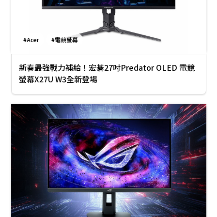
#Acer
#電競螢幕
新春最強戰力補給！宏碁27吋Predator OLED 電競
螢幕X27U W3全新登場