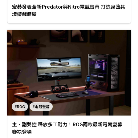
宏碁發表全新Predator與Nitro電競螢幕 打造身臨其
境遊戲體驗
#ROG
#電競螢幕
主、副雙控 釋放多工戰力！ROG兩款最新電競螢幕
聯袂登場