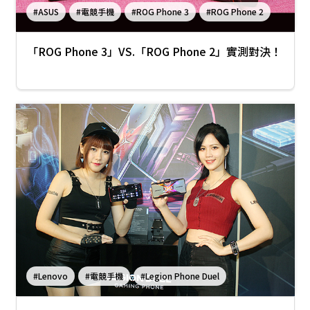
#ASUS
#電競手機
#ROG Phone 3
#ROG Phone 2
「ROG Phone 3」VS.「ROG Phone 2」實測對決！
#Lenovo
#電競手機
#Legion Phone Duel