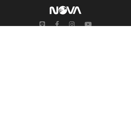
網站地圖
申訴中心
服務信箱
合作提案
人才招募
隱私權政策
性騷擾防治措施