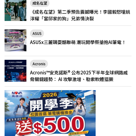
成名在望
《成名在望》第二季預告震撼曝光！李國毅怒嗆姚
淳耀「當邱家的狗」兄弟情決裂
ASUS
ASUSx三麗鷗耍酷聯萌 潮玩開學祭搶抱AI筆電！
Acronis
Acronis™安克諾斯® 公布2025下半年全球網路威
脅關鍵趨勢： AI 攻擊激增、勒索軟體猖獗