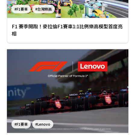
#F1賽車
#台灣樂高
F1 賽季開跑！麥拉倫F1賽車1:1比例樂高模型首度亮
相
#F1賽車
#Lenovo