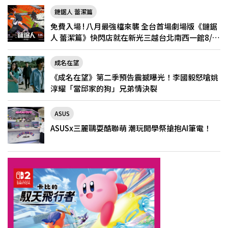
鏈鋸人 蕾潔篇
免費入場 ! 八月最強檔來襲 全台首場劇場版《鏈鋸
人 蕾潔篇》快閃店就在新光三越台北南西一館8/6
限定登場
成名在望
《成名在望》第二季預告震撼曝光！李國毅怒嗆姚
淳耀「當邱家的狗」兄弟情決裂
ASUS
ASUSx三麗鷗耍酷聯萌 潮玩開學祭搶抱AI筆電！