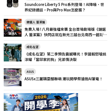
Soundcore Liberty 5 Pro系列登場！AI降噪、世
界紀錄通話，Pro與Pro Max怎麼選？
鏈鋸人 蕾潔篇
免費入場 ! 八月最強檔來襲 全台首場劇場版《鏈鋸
人 蕾潔篇》快閃店就在新光三越台北南西一館8/6
限定登場
成名在望
《成名在望》第二季預告震撼曝光！李國毅怒嗆姚
淳耀「當邱家的狗」兄弟情決裂
ASUS
ASUSx三麗鷗耍酷聯萌 潮玩開學祭搶抱AI筆電！