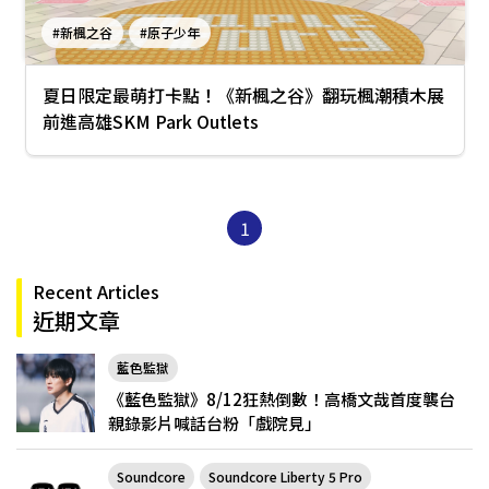
#新楓之谷
#原子少年
夏日限定最萌打卡點！《新楓之谷》翻玩楓潮積木展
前進高雄SKM Park Outlets
1
Recent Articles
近期文章
藍色監獄
《藍色監獄》8/12狂熱倒數！高橋文哉首度襲台
親錄影片喊話台粉「戲院見」
Soundcore
Soundcore Liberty 5 Pro