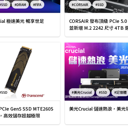
#SSD
#DRAM
#FIFA
#CORSAIR
#SSD
cial 極速美光 暢享世足
CORSAIR 發布頂級 PCIe 5.0
並新增 M.2 2242 尺寸 4TB
#SSD
#美光Crucial
#SSD
#記憶體
Ie Gen5 SSD MTE260S
美光Crucial 儲速熱浪，美
，高效儲存超越極限