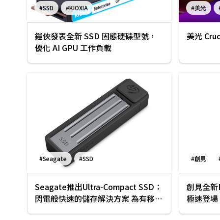
#SSD
#KIOXIA
#美光
鎧俠發表全新 SSD 固態硬碟型號，
美光 Cru
優化 AI GPU 工作負載
#Seagate
#SSD
#創見
Seagate推出Ultra-Compact SSD：
創見全新PC
閃電般快速的儲存解決方案 為有移動
極速登場
需求的專業人士量身打造