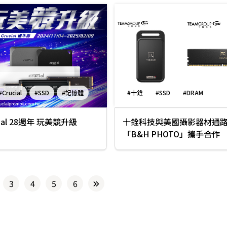
#Crucial
#SSD
#記憶體
#十銓
#SSD
#DRAM
ial 28週年 玩美競升級
十銓科技與美國攝影器材通
「B&H PHOTO」攜手合作
3
4
5
6