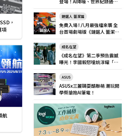
登場！AI降噪、世界紀錄通
話，Pro與Pro Max怎麼選？
鏈鋸人 蕾潔篇
 SSD，
免費入場 ! 八月最強檔來襲 全
 選項
台首場劇場版《鏈鋸人 蕾潔
篇》快閃店就在新光三越台北
南西一館8/6限定登場
成名在望
《成名在望》第二季預告震撼
曝光！李國毅怒嗆姚淳耀「當
邱家的狗」兄弟情決裂
ASUS
ASUSx三麗鷗耍酷聯萌 潮玩開
學祭搶抱AI筆電！
光領航