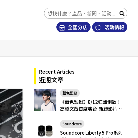
全國分店
活動情報
Recent Articles
近期文章
藍色監獄
《藍色監獄》8/12狂熱倒數！
高橋文哉首度襲台 親錄影片喊
話台粉「戲院見」
Soundcore
Soundcore Liberty 5 Pro
Soundcore Liberty 5 Pro系列