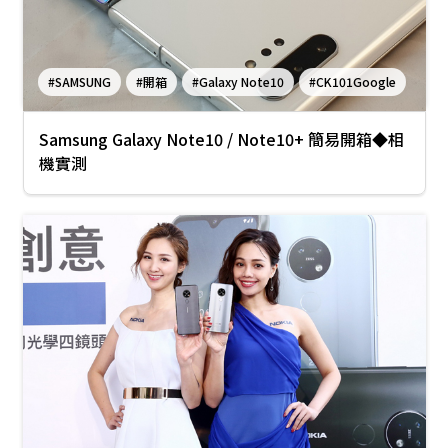
#SAMSUNG
#開箱
#Galaxy Note10
#CK101Google
Samsung Galaxy Note10 / Note10+ 簡易開箱◆相
機實測