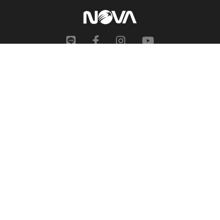
網站地圖
申訴中心
服務信箱
合作提案
人才招募
隱私權政策
性騷擾防治措施