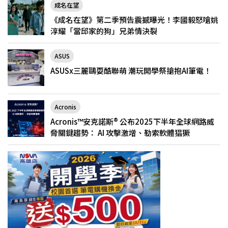
成名在望
《成名在望》第二季預告震撼曝光！李國毅怒嗆姚
淳耀「當邱家的狗」兄弟情決裂
ASUS
ASUSx三麗鷗耍酷聯萌 潮玩開學祭搶抱AI筆電！
Acronis
Acronis™安克諾斯® 公布2025下半年全球網路威
脅關鍵趨勢： AI 攻擊激增、勒索軟體猖獗