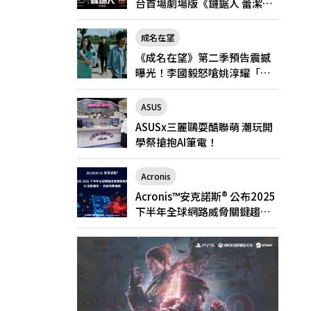
台首場劇場版《鏈鋸人 蕾潔
篇》快閃店就在新光三越台北
南西一館8/6限定登場
成名在望
《成名在望》第二季預告震撼
曝光！李國毅怒嗆姚淳耀「當
邱家的狗」兄弟情決裂
ASUS
ASUSx三麗鷗耍酷聯萌 潮玩開
學祭搶抱AI筆電！
Acronis
Acronis™安克諾斯® 公布2025
下半年全球網路威脅關鍵趨
勢： AI 攻擊激增、勒索軟體猖
獗