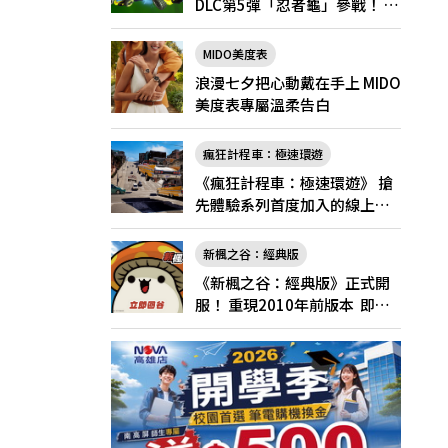
DLC第5彈「忍者龜」參戰！ 7
月31日（五）起將舉辦「忍者
龜祭典」
MIDO美度表
浪漫七夕把心動戴在手上 MIDO
美度表專屬溫柔告白
瘋狂計程車：極速環遊
《瘋狂計程車：極速環遊》 搶
先體驗系列首度加入的線上多
人遊玩！
新楓之谷：經典版
《新楓之谷：經典版》正式開
服！ 重現2010年前版本 即日
起登入領好禮