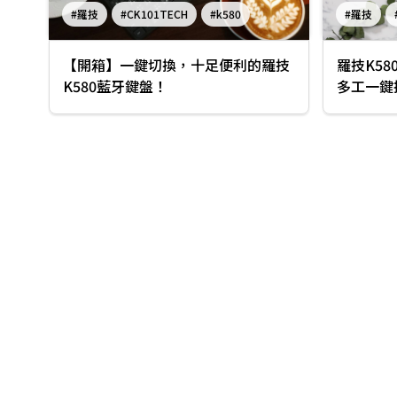
#羅技
#CK101TECH
#k580
#羅技
#藍芽鍵盤
【開箱】一鍵切換，十足便利的羅技
羅技K5
K580藍牙鍵盤！
多工一鍵