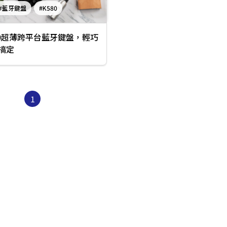
#藍牙鍵盤
#K580
80超薄跨平台藍牙鍵盤，輕巧
搞定
1