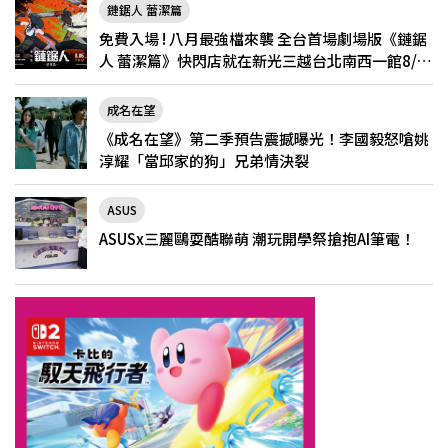
鏈鋸人 蕾潔篇
免費入場 ! 八月最強檔來襲 全台首場劇場版《鏈鋸
人 蕾潔篇》快閃店就在新光三越台北南西一館8/6
限定登場
成名在望
《成名在望》第二季預告震撼曝光！李國毅怒嗆姚
淳耀「當邱家的狗」兄弟情決裂
ASUS
ASUSx三麗鷗耍酷聯萌 潮玩開學祭搶抱AI筆電！