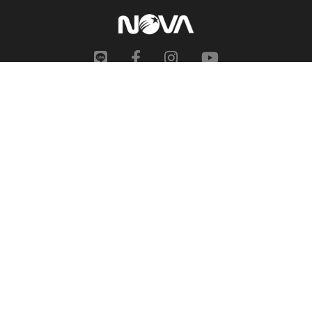
網站地圖
申訴中心
服務信箱
合作提案
人才招募
隱私權政策
性騷擾防治措施