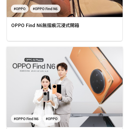
#OPPO
#OPPO Find N6
OPPO Find N6無摺痕沉浸式開箱
#OPPO Find N6
#OPPO