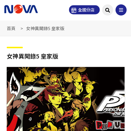
全國分店
首頁
女神異聞錄5 皇家版
女神異聞錄5 皇家版