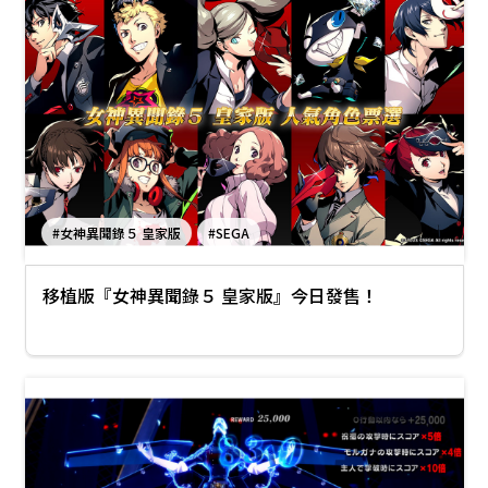
#女神異聞錄５ 皇家版
#SEGA
移植版『女神異聞錄５ 皇家版』今日發售！