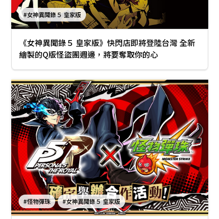
#女神異聞錄５ 皇家版
《女神異聞錄５ 皇家版》快閃店即將登陸台灣 全新
繪製的Q版怪盜團週邊，將要奪取你的心
#怪物彈珠
#女神異聞錄５ 皇家版