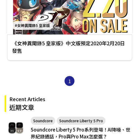
#女神異聞錄5 皇家版
《女神異聞錄5 皇家版》中文版預定2020年2月20日
發售
1
Recent Articles
近期文章
Soundcore
Soundcore Liberty 5 Pro
Soundcore Liberty 5 Pro系列登場！AI降噪、世
界紀錄通話，Pro與Pro Max怎麼選？