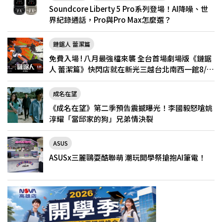
Soundcore Liberty 5 Pro系列登場！AI降噪、世
界紀錄通話，Pro與Pro Max怎麼選？
鏈鋸人 蕾潔篇
免費入場 ! 八月最強檔來襲 全台首場劇場版《鏈鋸
人 蕾潔篇》快閃店就在新光三越台北南西一館8/6
限定登場
成名在望
《成名在望》第二季預告震撼曝光！李國毅怒嗆姚
淳耀「當邱家的狗」兄弟情決裂
ASUS
ASUSx三麗鷗耍酷聯萌 潮玩開學祭搶抱AI筆電！