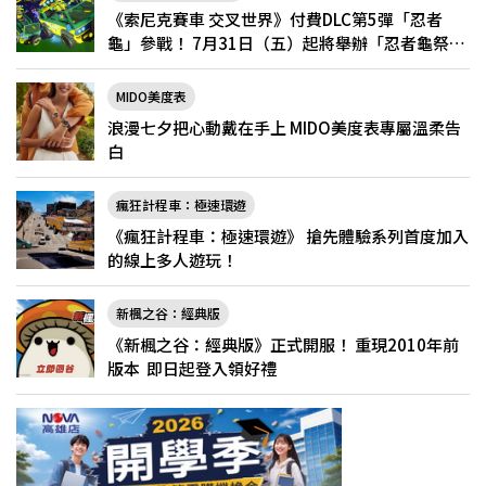
《索尼克賽車 交叉世界》付費DLC第5彈「忍者
龜」參戰！ 7月31日（五）起將舉辦「忍者龜祭
典」
MIDO美度表
浪漫七夕把心動戴在手上 MIDO美度表專屬溫柔告
白
瘋狂計程車：極速環遊
《瘋狂計程車：極速環遊》 搶先體驗系列首度加入
的線上多人遊玩！
新楓之谷：經典版
《新楓之谷：經典版》正式開服！ 重現2010年前
版本 即日起登入領好禮