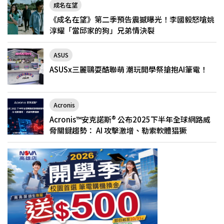
成名在望
《成名在望》第二季預告震撼曝光！李國毅怒嗆姚
淳耀「當邱家的狗」兄弟情決裂
ASUS
ASUSx三麗鷗耍酷聯萌 潮玩開學祭搶抱AI筆電！
Acronis
Acronis™安克諾斯® 公布2025下半年全球網路威
脅關鍵趨勢： AI 攻擊激增、勒索軟體猖獗