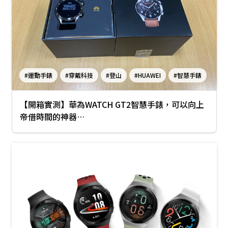
#運動手錶
#穿戴科技
#登山
#HUAWEI
#智慧手錶
#開箱
#華為WATCH GT2
#戶外運動
#跑步
【開箱實測】華為WATCH GT2智慧手錶，可以向上
#心率
#運動手錶推薦
帝借時間的神器…