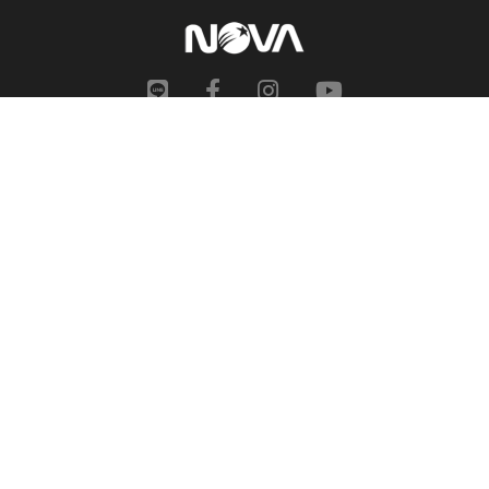
網站地圖
申訴中心
服務信箱
合作提案
人才招募
隱私權政策
性騷擾防治措施