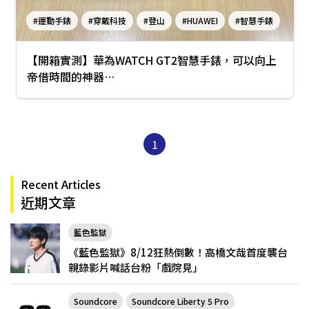
#運動手錶
#穿戴科技
#登山
#HUAWEI
#智慧手錶
#開箱
#華為WATCH GT2
#戶外運動
#跑步
【開箱實測】華為WATCH GT2智慧手錶，可以向上
#心率
#運動手錶推薦
帝借時間的神器…
1
Recent Articles
近期文章
藍色監獄
《藍色監獄》8/12狂熱倒數！高橋文哉首度襲台
親錄影片喊話台粉「戲院見」
Soundcore
Soundcore Liberty 5 Pro