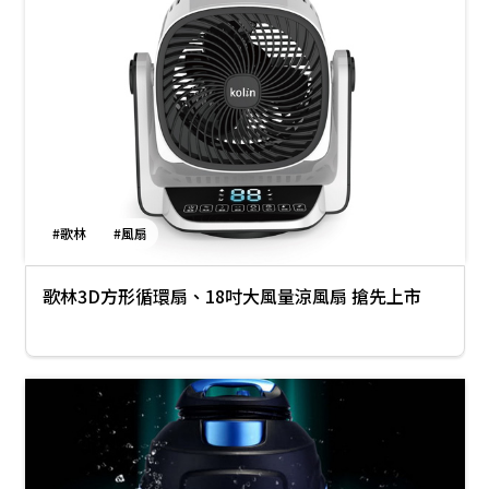
#歌林
#風扇
歌林3D方形循環扇、18吋大風量涼風扇 搶先上市