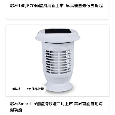
歌林14吋ECO節能風扇新上市 早鳥優惠最低五折起
#歌林
#智能捕蚊燈
歌林SmartLin智能捕蚊燈四月上市 業界首創自動清
潔功能