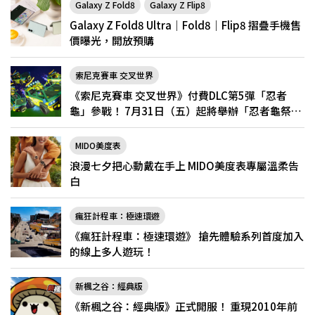
Galaxy Z Fold8
Galaxy Z Flip8
Galaxy Z Fold8 Ultra｜Fold8｜Flip8 摺疊手機售
價曝光，開放預購
索尼克賽車 交叉世界
《索尼克賽車 交叉世界》付費DLC第5彈「忍者
龜」參戰！ 7月31日（五）起將舉辦「忍者龜祭
典」
MIDO美度表
浪漫七夕把心動戴在手上 MIDO美度表專屬溫柔告
白
瘋狂計程車：極速環遊
《瘋狂計程車：極速環遊》 搶先體驗系列首度加入
的線上多人遊玩！
新楓之谷：經典版
《新楓之谷：經典版》正式開服！ 重現2010年前