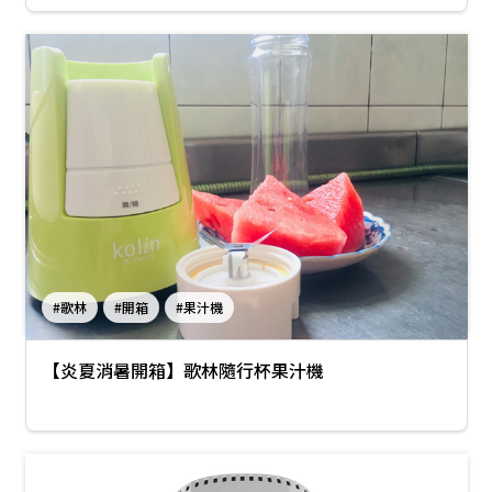
#歌林
#開箱
#果汁機
【炎夏消暑開箱】歌林隨行杯果汁機