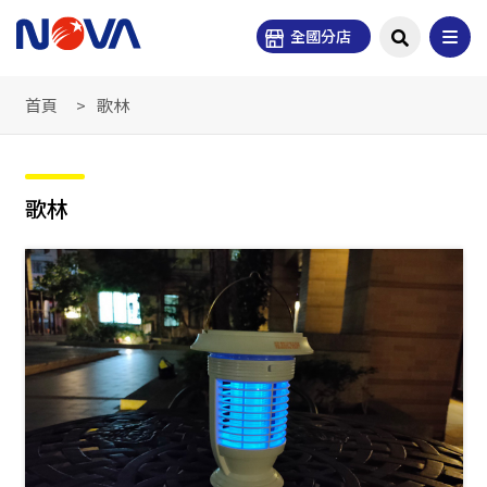
全國分店
首頁
歌林
歌林