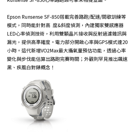
Epson Runsense SF-850搭載完善路跑/配速/間歇訓練等
模式，同時能針對高 度&斜度偵測，內建獨家雙感應器
LED心率偵測技術，利用雙顆晶片接收與反射過濾雜訊與
漏光，提供高準確度。電力部分開啟心率與GPS模式達20
小時。這代新增VO2Max最大攝氧量預估功能，透過心率
變化與步伐能估算出路跑完賽時間；外觀則罕見推出飆速
黑、疾風白對錶概念！