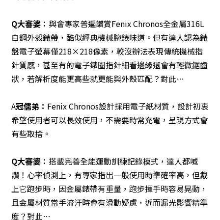
Q
大審婆：
與會專家普遍讚賞Fenix Chronos全金屬316L
白鋼外殼錶帶，酷似經典機械腕錶味道。但有達人認為錶
盤電子螢幕僅218×218像素，較沒辦法表現傳統機械指
針質感，甚至有的電子錶圈指針細看邊緣還會有輕微鋸齒
狀，若解析度能更高些就更能與外殼匹配？對此…
A
冠儒弟：
Fenix Chronos設計採用電子紙材質，設計初衷
希望使用者可以長效使用，不需要時常充電，呈現方式會
有些取捨。
Q
大審婆：
搭載完善全能運動訓練記錄模式，達人都喊
讚！心率偵測上，有專家指出一般使用時準確率高，但戴
上它跑步時，因金屬錶帶有重量，跑步揮手時容易晃動，
且金屬材質當手流汗時會有滑動疑慮，近而漏光影響精準
度？對此…