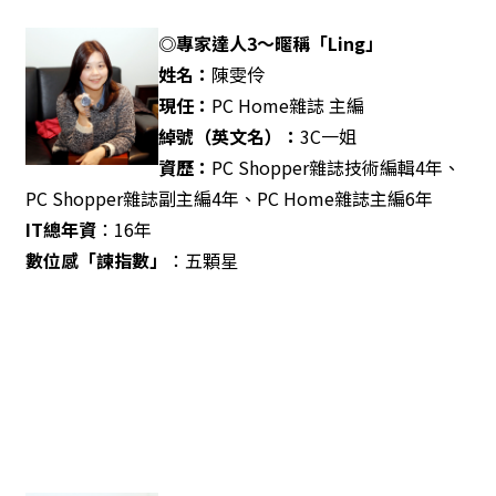
◎專家達人3～暱稱「Ling」
姓名：
陳雯伶
現任：
PC Home雜誌 主編
綽號（英文名）：
3C一姐
資歷：
PC Shopper雜誌技術編輯4年、
PC Shopper雜誌副主編4年、PC Home雜誌主編6年
IT
總年資
：16年
數位感「諫指數」
：五顆星