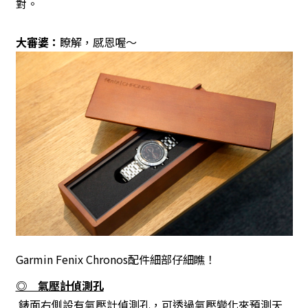
對。
大審婆：
瞭解，感恩喔～
Garmin Fenix Chronos配件細部仔細瞧！
◎ 氣壓計偵測孔
錶面右側設有氣壓計偵測孔，可透過氣壓變化來預測天