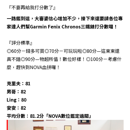
『不要再給我打分數了』
一路鑑到這，大審婆信心增加不少，接下來還要請各位專
家達人們幫Garmin Fenix Chronos
三鐵錶打分數囉！
『評分標準』
◎60分－錢多可買◎70分－可玩玩啦◎80分—這東東還
真不錯◎90分—物超所值！數位好樣！◎100分－考慮什
麼，趕快到NOVA血拼囉！
克里夫：81
男哥：82
Ling
：80
安安：82
平均分數：81.2分「NOVA數位鑑定過關」