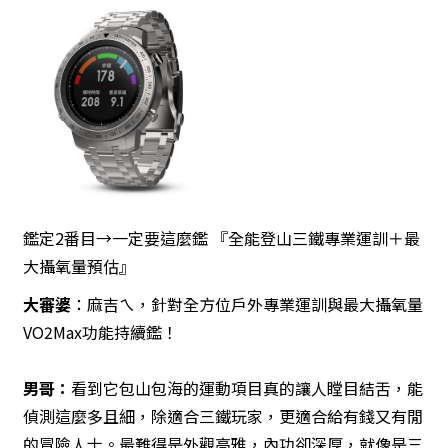
鑑定2番目→一定要這麼鑑 『全能登山三鐵專業運訓＋最
大攝氧量預估』
大審婆
：麻吉ㄟ，針對全方位戶外專業運訓與最大攝氧量
VO2Max功能持續鑑！
男哥
：
看到它包山包海的運動項目真的讓人瞠目結舌，能
偵測這麼多且細，除適合三鐵玩家，更適合給有錢又有閒
的冒險人士。最難得是外觀高雅，內功卻深厚，就像是三