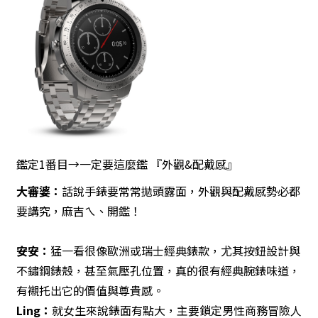
鑑定1番目→一定要這麼鑑 『外觀&配戴感』
大審婆：
話說手錶要常常拋頭露面，外觀與配戴感勢必都
要講究，麻吉ㄟ、開鑑！
安安
：
猛一看很像歐洲或瑞士經典錶款，尤其按鈕設計與
不鏽鋼錶殼，甚至氣壓孔位置，真的很有經典腕錶味道，
有襯托出它的價值與尊貴感。
Ling
：
就女生來說錶面有點大，主要鎖定男性商務冒險人