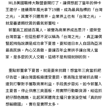
MLB美國職棒大聯盟要開打了，讓偶想起了當年的伸卡
王建仔，連續兩年風光拿下19勝，成為最具指標的「台灣
之光」。其實不只體育界，企業界上也有「台灣之光」，
就是審婆頗欣賞的霸氣郭董啦。
郭董員工超過百萬人，被譽為商業界成吉思汗，還榮登
台灣首富，但這些都不足以稱為「台灣之光」，真正讓偶
豎起拇指說讚是成功拿下夏普。要知道日本人自詡為亞洲
最高民族，內心又高傲，要讓百年企業拱手讓台灣人當
家，是多麼的天人交戰，這絕不是有錢就辦的到。
重點郭董拿下夏普，就是要來抗韓！想當年三爽當抓耙
仔告密，讓台灣面板廠遭受重罰，害高階主管被抓去關，
達到打擊對手獲取商業利益，手段奧步惡劣。如今郭董入
主夏普，停止供應三爽面板，用實際行動斷貨源，給這抓
耙仔顏色瞧瞧，比起某某體育主播只會落淚空喊「真的好
想輸韓國」，實在是實際太多。