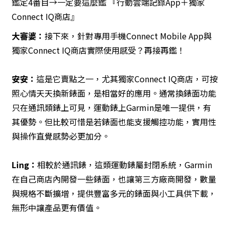
鑑定4番目→一定要這麼鑑 『行動雲端記錄App＋獨家
Connect IQ商店』
大審婆
：
接下來，針對專用手機Connect Mobile App與
獨家Connect IQ商店實際使用感受？再接再鑑！
安安
：
這是它賣點之一，尤其獨家Connect IQ商店，可按
照心情天天換新錶面，是相當好的應用。通常換錶面功能
只在通訊類錶上可見，運動錶上Garmin是唯一提供，有
其優勢。但比較可惜是若錶面也能支援觸控功能，實用性
與操作直覺感勢必更加分。
Ling
：
相較於通訊錶，這類運動錶屬封閉系統，Garmin
在自己商店內開發一些錶面，也讓第三方廠商開發，數量
與規格不斷擴增，提供豐富多元的錶面與小工具供下載，
無形中讓產品更有價值。