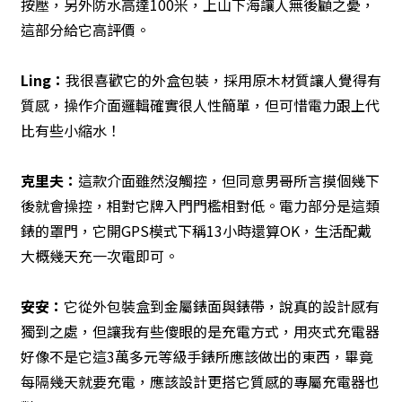
按壓，另外防水高達100米，上山下海讓人無後顧之憂，
這部分給它高評價。
Ling
：
我很喜歡它的外盒包裝，採用原木材質讓人覺得有
質感，操作介面邏輯確實很人性簡單，但可惜電力跟上代
比有些小縮水！
克里夫
：
這款介面雖然沒觸控，但同意男哥所言摸個幾下
後就會操控，相對它牌入門門檻相對低。電力部分是這類
錶的罩門，它開GPS模式下稱13小時還算OK，生活配戴
大概幾天充一次電即可。
安安
：
它從外包裝盒到金屬錶面與錶帶，說真的設計感有
獨到之處，但讓我有些傻眼的是充電方式，用夾式充電器
好像不是它這3萬多元等級手錶所應該做出的東西，畢竟
每隔幾天就要充電，應該設計更搭它質感的專屬充電器也