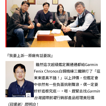
『我要上訴─原廠有話要說』
雖然這次超級鑑定團通通都給Garmin
Fenix Chronos白鋼精練三鐵錶打了「這
東東還真不錯！」以上評價，但鑑定會
中依然有一些負面挑剔聲浪，偶一定要
好好追根究底…。嗯、趕緊去找
Garmin
台灣國際航電
行銷部產品經理黃冠儒
（冠儒弟）問明白
！