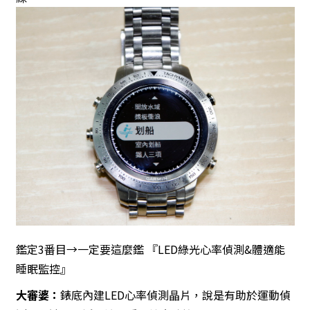
鑑定3番目→一定要這麼鑑 『LED綠光心率偵測&體適能
睡眠監控』
大審婆：
錶底內建LED心率偵測晶片，說是有助於運動偵