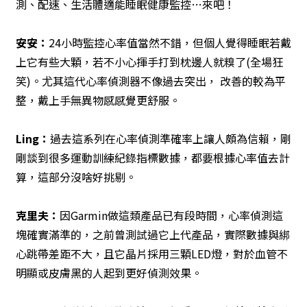
測、配速、生活體適能睡眠健康監控…來吧！
安安
：
24小時監控心率值當然不錯，但個人覺得睡眠若戴
上它有些大顆，若不小心揮手打到枕邊人就糗了(全場狂
笑)。尤其這代心率偵測器不像過去突出， 改善的較為平
整，戴上手無異物感感覺更舒服。
Ling
：
過去這系列在心率偵測準確率上讓人頗為信賴，剛
剛談到很多運動訓練紀錄指標數據，都要根據心率值去計
算，這部分沒啥好挑剔。
克里夫
：
因Garmin做這類產品已有段時間，心率偵測這
塊確實滿準的，之前曾測試過它上代產品，實際數據與綁
心跳帶差距不大，且它晶片採用三顆LED燈，對於血管不
明顯或皮膚黑的人起到更好偵測效果。