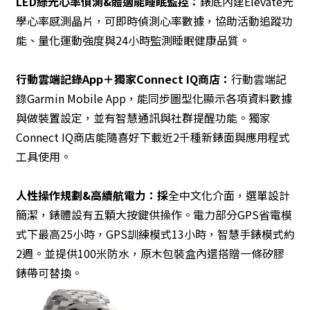
LED
綠光心率偵測&體適能睡眠監控：
錶底內建Elevate光
學心率感測晶片，可即時偵測心率數據，協助活動追蹤功
能、量化運動強度與24小時監測睡眠健康品質。
行動雲端記錄App＋獨家Connect IQ商店：
行動雲端記
錄Garmin Mobile App，能同步圖型化顯示各項資料數據
與做裝置設定，並有智慧通訊與社群提醒功能。獨家
Connect IQ商店能隨喜好下載近2千種新錶面與應用程式
工具使用。
人性操作規劃&高續航電力：採
全中文化介面，選單設計
簡潔，錶體設有五顆大按鍵供操作。電力部分GPS省電模
式下最高25小時，GPS訓練模式13小時，智慧手錶模式約
2週。並提供100米防水，原木包裝盒內還搭贈一條矽膠
錶帶可替換。