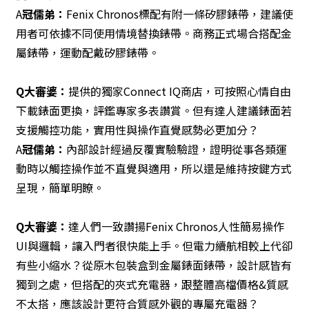
A
冠儒弟：
Fenix Chronos標配有附一條矽膠錶帶，建議使
用者可依據不同使用情境替換錶帶。商務正式場合搭配金
屬錶帶，運動配戴矽膠錶帶。
Q
大審婆：
提供的獨家Connect IQ商店，可按照心情自由
下載錶面更換，評鑑專家多表讚賞。但有達人建議錶面若
支援觸控功能，實用性與操作直覺感勢必更加分？
A
冠儒弟：
內部設計經過反覆實驗驗證，證明從事各類運
動時以觸控操作並不直覺與適用，所以還是維持按鍵方式
呈現，簡單明瞭。
Q
大審婆：
達人們一致讚揚Fenix Chronos人性簡易操作
UI與邏輯，讓入門者很快能上手。但電力續航相較上代卻
有些小縮水？從原木包裝盒到金屬錶面錶帶，設計感皆有
獨到之處，但搭配的夾式充電器，跟整體高檔價格&質感
不太搭，應該設計更符合質感外觀的專屬充電器？