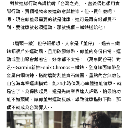
對於這樣行動高調抗韓「台灣之光」，審婆偶也想用實
際行動，買個禮物來表達敬意與推崇。但…買什麼呢？
嗯，現在郭董最需要的就是健康，這可是再有錢都買不
到，要健康就必須運動，那就挑個三鐵錶送給他！
（眉頭一皺）但仔細想想，人家是「董仔」，過去三鐵
錶都很戶外運動風，且用矽膠錶帶，郭董的身份日常、運
動或登山聚會戴著它，好像都不太搭！（萬事問谷哥）對
吼～Garmin新推Fenix Chronos三鐵錶，全身錶面錶帶全
金屬白鋼精鍊，搭耐磨防刮藍寶石鏡面，重點內含無敵包
山包海專業運訓模式，能24小時偵測心率體適能健康…就
是它了。為保險起見，還是先請業界達人評鑑，怕最怕功
能不如預期，讓郭董對運動反感，導致健康指數下降，那
偶不就成為台灣罪人…