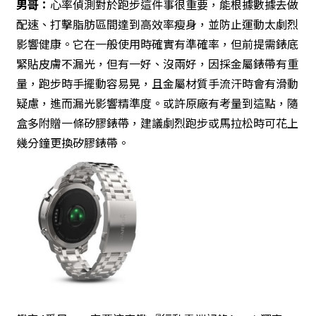
男哥：
心率偵測對於跑步這件事很重要，能根據數據去做
配速、打擊脂肪區間達到高效率瘦身，並防止運動太劇烈
影響健康。它在一般使用時確實有準確率，但前提需錶底
緊貼皮膚不漏光，但有一好、沒兩好，因採金屬錶帶有重
量，跑步時手擺動容易晃，且金屬材質手流汗時會有滑動
疑慮，進而漏光影響精準度。或許原廠有考量到這點，隨
盒多附贈一條矽膠錶帶，建議劇烈跑步或馬拉松時可花上
幾分鐘更換矽膠錶帶。