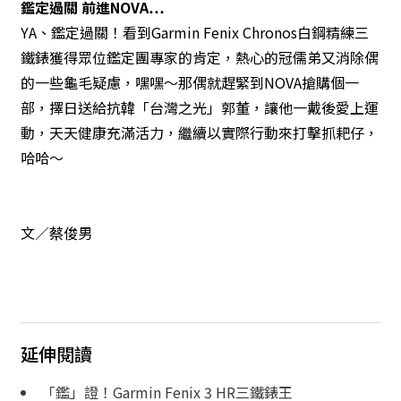
鑑定過關 前進NOVA…
YA、鑑定過關！看到Garmin Fenix Chronos白鋼精練三
鐵錶獲得眾位鑑定團專家的肯定，熱心的冠儒弟又消除偶
的一些龜毛疑慮，嘿嘿～那偶就趕緊到NOVA搶購個一
部，擇日送給抗韓「台灣之光」郭董，讓他一戴後愛上運
動，天天健康充滿活力，繼續以實際行動來打擊抓耙仔，
哈哈～
文／蔡俊男
延伸閱讀
「鑑」證！Garmin Fenix 3 HR三鐵錶王