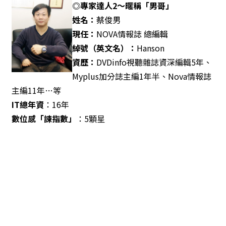
◎專家達人2～暱稱「男哥」
姓名：
蔡俊男
現任：
NOVA情報誌 總編輯
綽號（英文名）：
Hanson
資歷：
DVDinfo視聽雜誌資深編輯5年、
Myplus加分誌主編1年半、Nova情報誌
主編11年…等
IT
總年資
：16年
數位感「諫指數」
：5顆星