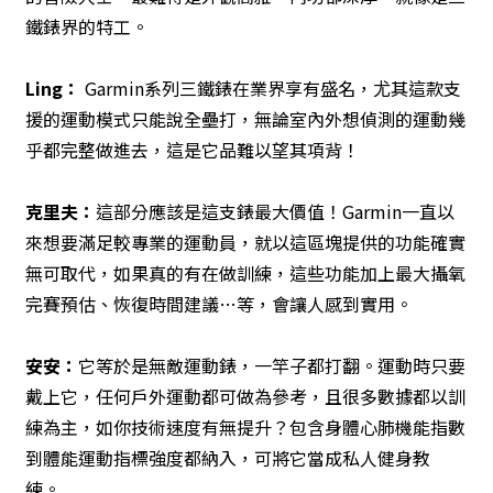
鐵錶界的特工。
Ling
：
Garmin系列三鐵錶在業界享有盛名，尤其這款支
援的運動模式只能說全壘打，無論室內外想偵測的運動幾
乎都完整做進去，這是它品難以望其項背！
克里夫
：
這部分應該是這支錶最大價值！Garmin一直以
來想要滿足較專業的運動員，就以這區塊提供的功能確實
無可取代，如果真的有在做訓練，這些功能加上最大攝氧
完賽預估、恢復時間建議…等，會讓人感到實用。
安安
：
它等於是無敵運動錶，一竿子都打翻。運動時只要
戴上它，任何戶外運動都可做為參考，且很多數據都以訓
練為主，如你技術速度有無提升？包含身體心肺機能指數
到體能運動指標強度都納入，可將它當成私人健身教
練。