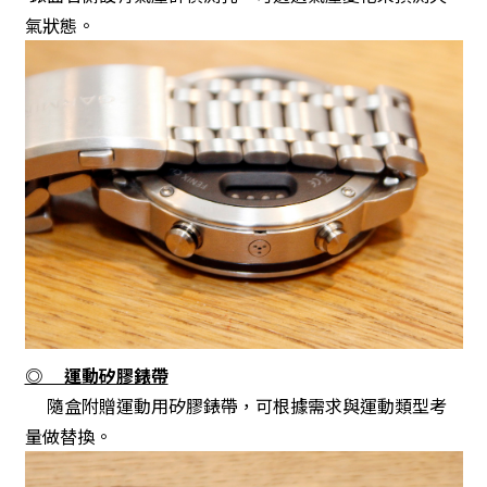
氣狀態。
◎ 運動矽膠錶帶
隨盒附贈運動用矽膠錶帶，可根據需求與運動類型考
量做替換。