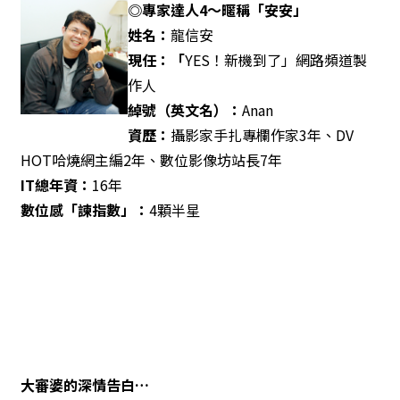
◎專家達人4
～暱稱「安安」
姓名：
龍信安
現任：「
YES！新機到了」網路頻道製
作人
綽號（英文名）：
Anan
資歷：
攝影家手扎專欄作家3年、DV
HOT哈燒網主編2年、數位影像坊站長7年
IT
總年資：
16年
數位感「諫指數」：
4顆半星
大審婆的深情告白…