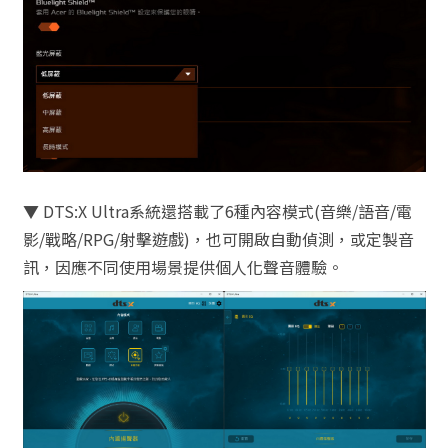
▼ DTS:X Ultra系統還搭載了6種內容模式(音樂/語音/電
影/戰略/RPG/射擊遊戲)，也可開啟自動偵測，或定製音
訊，因應不同使用場景提供個人化聲音體驗。