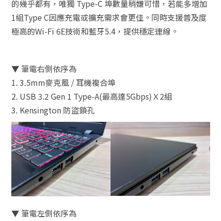
的幾乎都有，唯獨 Type-C 埠數量稍嫌可惜，若能多增加
1組Type C因應充電或擴充需求會更佳。同時支援普及度
極高的Wi-Fi 6E技術和藍牙5.4，提供穩定連線。
▼ 筆電右側依序為
1. 3.5mm麥克風 / 耳機複合埠
2. USB 3.2 Gen 1 Type-A(最高達5Gbps)Ｘ2組
3. Kensington 防盜鎖孔
▼ 筆電左側依序為