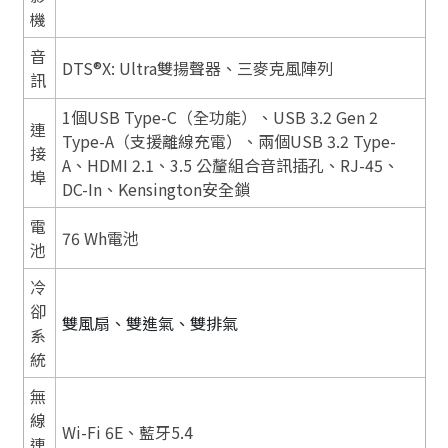
機
音
DTS®X: Ultra雙揚聲器、三麥克風陣列
訊
1個USB Type-C（全功能）、USB 3.2 Gen 2
連
Type-A（支援離線充電）、兩個USB 3.2 Type-
接
A、HDMI 2.1、3.5 公釐組合音訊插孔、RJ-45、
埠
DC-In、Kensington安全鎖
電
76 Wh電池
池
冷
卻
雙風扇、雙進氣、雙排氣
系
統
無
線
Wi-Fi 6E、藍牙5.4
連