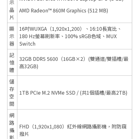
示
晶
AMD Radeon™ 860M Graphics (512 MB)
片
顯
16吋WUXGA（1,920x1,200）、16:10長寬比、
示
180 Hz螢幕刷新率、100% sRGB色域、MUX
器
Switch
記
32GB DDR5 5600（16GB×2）(雙通道/雙插槽/最
憶
高32GB)
體
儲
存
1TB PCIe M.2 NVMe SSD / (共1個插槽/最高2TB)
空
間
網
路
FHD（1,920x1,080）紅外線網路攝影機，附防窺
攝
撥片
影