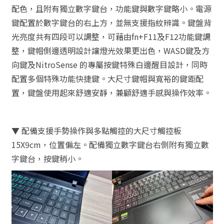
配色，且附有獨立數字鍵台，功能鍵與數字鍵略小。電源
鍵配置於數字鍵台的右上方，並無支援指紋辨識。鍵盤背
光亮度共有四段可以調整，可藉由fn+F11及F12功能鍵調
整，鍵帽側邊透明設計讓燈光效果更出色，WASD鍵及方
向鍵及NitroSense 的專屬按鍵特殊白邊醒目設計，同時
配置多個特殊功能快捷鍵。大尺寸鍵帽與寬裕的鍵距配
置，鍵盤使用起來舒適安靜，兼顧舒適手感與操作效率。
▼ 配備支援手勢操作與多點觸控的大尺寸觸控板
15X9cm，位置偏左。配備獨立數字鍵台右側附有獨立數
字鍵台，按鍵稍小。