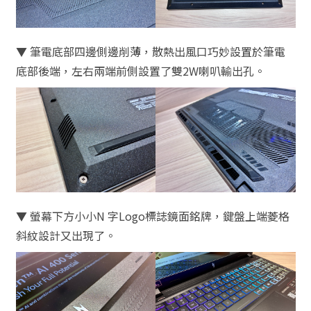
▼ 筆電底部四邊側邊削薄，散熱出風口巧妙設置於筆電
底部後端，左右兩端前側設置了雙2W喇叭輸出孔。
▼ 螢幕下方小小N 字Logo標誌鏡面銘牌，鍵盤上端菱格
斜紋設計又出現了。