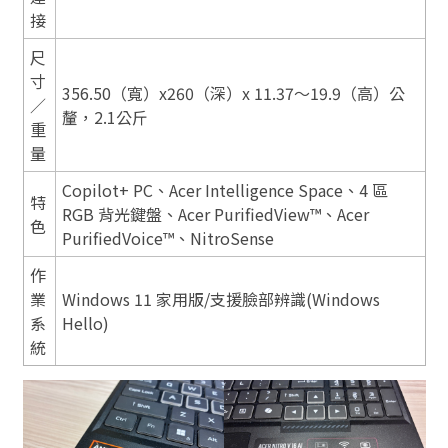
接
尺
寸
356.50（寬）x260（深）x 11.37～19.9（高）公
／
釐，2.1公斤
重
量
Copilot+ PC、Acer Intelligence Space、4 區
特
RGB 背光鍵盤、Acer PurifiedView™、Acer
色
PurifiedVoice™、NitroSense
作
業
Windows 11 家用版/支援臉部辨識(Windows
系
Hello)
統