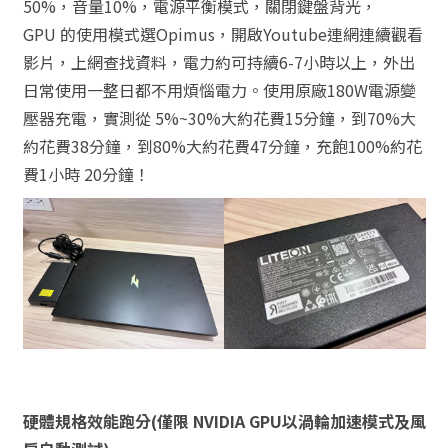
50%，音量10%，電源平衡模式，關閉鍵盤背光，
GPU 的使用模式選Opimus，開啟Youtube連網連續觀看
影片，上網查找資料，電力約可持續6-7小時以上，外出
日常使用一整日都不用煩惱電力。使用原廠180W電源變
壓器充電，實測從 5%~30%大約花費15分鐘，到70%大
約花費38分鐘，到80%大約花費47分鐘，充飽100%約花
費1小時 20分鐘！
硬體規格效能跑分(僅限 NVIDIA GPU以渦輪加速模式及風