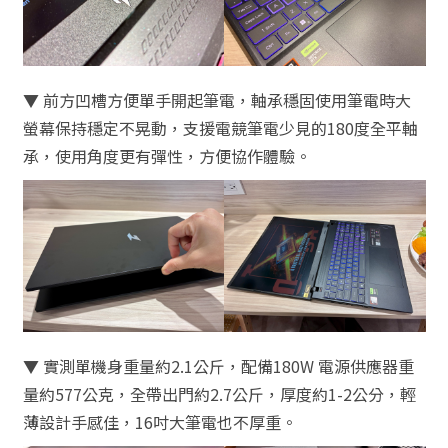
▼ 前方凹槽方便單手開起筆電，軸承穩固使用筆電時大
螢幕保持穩定不晃動，支援電競筆電少見的180度全平軸
承，使用角度更有彈性，方便協作體驗。
▼ 實測單機身重量約2.1公斤，配備180W 電源供應器重
量約577公克，全帶出門約2.7公斤，厚度約1-2公分，輕
薄設計手感佳，16吋大筆電也不厚重。