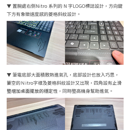
▼ 置腕處右側Nitro 系列的 N 字LOGO標誌設計，方向鍵
下方有象徵速度感的菱格斜紋設計。
▼ 筆電底部大面積散熱進氣孔，底部設計也放入巧思，
簍空的Ｎitro字樣及菱格斜紋設計又出現，四角設有
止滑
墊增加桌面擺放的穩定性
，同時墊高機身幫助進氣。