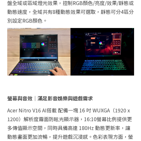
盤全域或區域燈光效果，控制RGB顏色/亮度/效果/靜態或
動態速度，全域共有8種動態效果可選取，靜態可分4區分
別設定RGB顏色。
螢幕與音效｜滿足影音娛樂與遊戲需求
Acer Nitro V16 AI搭載 配備一塊 16 吋 WUXGA（1920 x
1200）解析度霧面防眩光顯示器，16:10螢幕比例提供更
多傳值顯示空間，同時具備高達 180Hz 動態更新率，讓
動態畫面更加流暢，提升遊戲沉浸感。色彩表現方面，螢