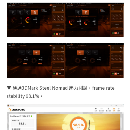
▼ 通過3DMark Steel Nomad 壓力測試，frame rate
stability 98.1%。