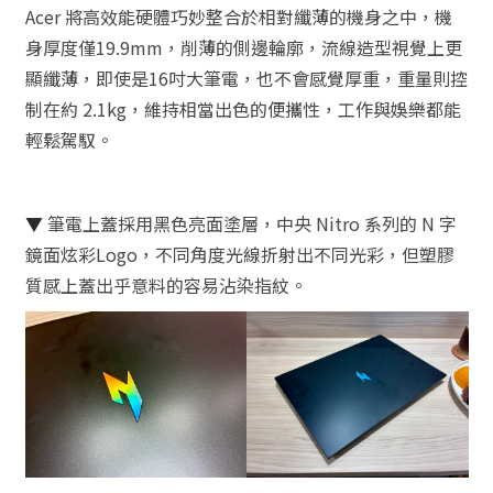
Acer 將高效能硬體巧妙整合於相對纖薄的機身之中，機
身厚度僅19.9mm，削薄的側邊輪廓，流線造型視覺上更
顯纖薄，即使是16吋大筆電，也不會感覺厚重，重量則控
制在約 2.1kg，維持相當出色的便攜性，工作與娛樂都能
輕鬆駕馭。
▼
筆電上蓋採用黑色亮面塗層，中央 Nitro 系列的 N 字
鏡面炫彩Logo，不同角度光線折射出不同光彩，但塑膠
質感上蓋出乎意料的容易沾染指紋。