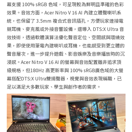
幕支援 100% sRGB 色域，可呈現較為鮮明且準確的色彩
效果。音效方面，Acer Nitro V 16 AI 內建立體聲喇叭系
統，也保留了 3.5mm 複合式音訊插孔，方便玩家連接電
競耳機、麥克風或外接音響設備，還導入 DTS:X Ultra 音
效技術，透過軟體演算法優化聲音定位、空間感與環繞效
果，即使使用筆電內建喇叭或耳機，也能感受到更立體的
聲音層次，進一步提升遊戲、影音娛樂及音樂播放時的沉
浸感。Acer Nitro V 16 AI 的螢幕與音效配置雖非追求頂
級規格，但180Hz 高更新率與 100% sRGB廣色域的大螢
幕搭配DTS:X Ultra雙揚聲器，視覺與音效表現稱職，已
足以滿足大多數玩家、學生與創作者的需求。