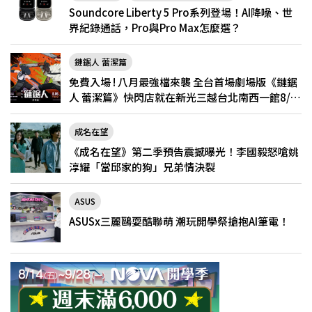
Soundcore Liberty 5 Pro系列登場！AI降噪、世
界紀錄通話，Pro與Pro Max怎麼選？
鏈鋸人 蕾潔篇
免費入場 ! 八月最強檔來襲 全台首場劇場版《鏈鋸
人 蕾潔篇》快閃店就在新光三越台北南西一館8/6
限定登場
成名在望
《成名在望》第二季預告震撼曝光！李國毅怒嗆姚
淳耀「當邱家的狗」兄弟情決裂
ASUS
ASUSx三麗鷗耍酷聯萌 潮玩開學祭搶抱AI筆電！