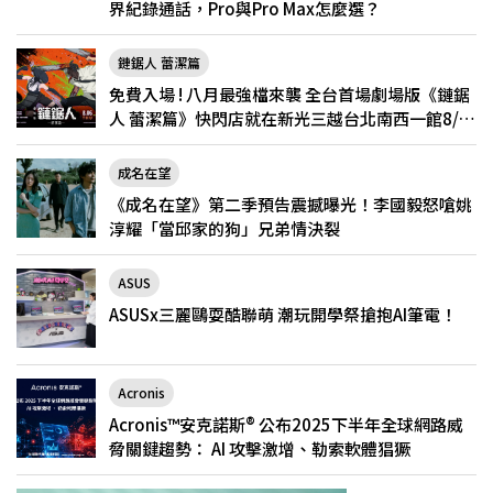
界紀錄通話，Pro與Pro Max怎麼選？
鏈鋸人 蕾潔篇
免費入場 ! 八月最強檔來襲 全台首場劇場版《鏈鋸
人 蕾潔篇》快閃店就在新光三越台北南西一館8/6
限定登場
成名在望
《成名在望》第二季預告震撼曝光！李國毅怒嗆姚
淳耀「當邱家的狗」兄弟情決裂
ASUS
ASUSx三麗鷗耍酷聯萌 潮玩開學祭搶抱AI筆電！
Acronis
Acronis™安克諾斯® 公布2025下半年全球網路威
脅關鍵趨勢： AI 攻擊激增、勒索軟體猖獗