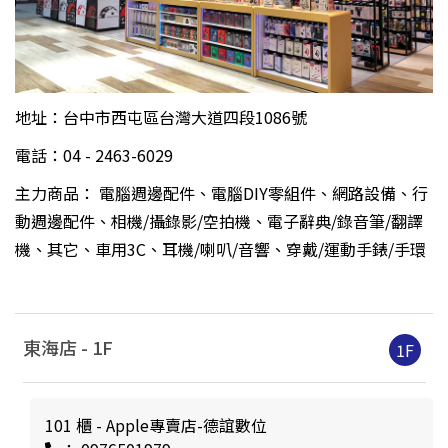
地址：台中市西屯區台灣大道四段1086號
電話：04 - 2463-6029
主力商品： 電腦週邊配件、電腦DIY零組件、網路設備、行
動週邊配件、相機/攝錄影/空拍機、電子辭典/錄音筆/翻譯
機、其它、車用3C、耳機/喇叭/音響、穿戴/運動手錶/手環
東海店 -
1
F
1F
101 櫃 - Apple專賣店-德誼數位