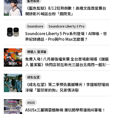
藍色監獄
《藍色監獄》8/12狂熱倒數！高橋文哉首度襲台
親錄影片喊話台粉「戲院見」
Soundcore
Soundcore Liberty 5 Pro
Soundcore Liberty 5 Pro系列登場！AI降噪、世
界紀錄通話，Pro與Pro Max怎麼選？
鏈鋸人 蕾潔篇
免費入場 ! 八月最強檔來襲 全台首場劇場版《鏈鋸
人 蕾潔篇》快閃店就在新光三越台北南西一館8/6
限定登場
成名在望
《成名在望》第二季預告震撼曝光！李國毅怒嗆姚
淳耀「當邱家的狗」兄弟情決裂
ASUS
ASUSx三麗鷗耍酷聯萌 潮玩開學祭搶抱AI筆電！