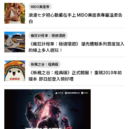
MIDO美度表
浪漫七夕把心動戴在手上 MIDO美度表專屬溫柔告
白
瘋狂計程車：極速環遊
《瘋狂計程車：極速環遊》 搶先體驗系列首度加入
的線上多人遊玩！
新楓之谷：經典版
《新楓之谷：經典版》正式開服！ 重現2010年前
版本 即日起登入領好禮