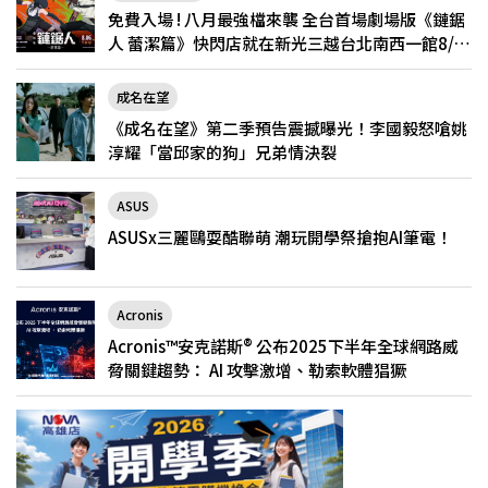
免費入場 ! 八月最強檔來襲 全台首場劇場版《鏈鋸
人 蕾潔篇》快閃店就在新光三越台北南西一館8/6
限定登場
成名在望
《成名在望》第二季預告震撼曝光！李國毅怒嗆姚
淳耀「當邱家的狗」兄弟情決裂
ASUS
ASUSx三麗鷗耍酷聯萌 潮玩開學祭搶抱AI筆電！
Acronis
Acronis™安克諾斯® 公布2025下半年全球網路威
脅關鍵趨勢： AI 攻擊激增、勒索軟體猖獗