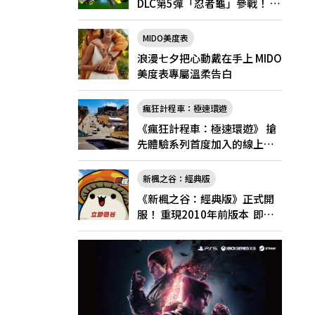
DLC第5彈「忍者龜」參戰！ 7
月31日（五）起將舉辦「忍者
龜祭典」
MIDO美度表
浪漫七夕把心動戴在手上 MIDO
美度表專屬溫柔告白
瘋狂計程車：極速環遊
《瘋狂計程車：極速環遊》 搶
先體驗系列首度加入的線上多
人遊玩！
新楓之谷：經典版
《新楓之谷：經典版》正式開
服！ 重現2010年前版本 即日
起登入領好禮