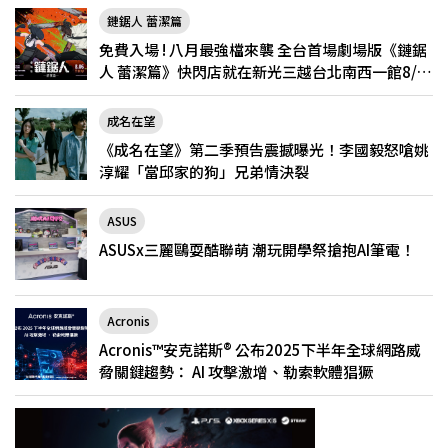
鏈鋸人 蕾潔篇
免費入場 ! 八月最強檔來襲 全台首場劇場版《鏈鋸
人 蕾潔篇》快閃店就在新光三越台北南西一館8/6
限定登場
成名在望
《成名在望》第二季預告震撼曝光！李國毅怒嗆姚
淳耀「當邱家的狗」兄弟情決裂
ASUS
ASUSx三麗鷗耍酷聯萌 潮玩開學祭搶抱AI筆電！
Acronis
Acronis™安克諾斯® 公布2025下半年全球網路威
脅關鍵趨勢： AI 攻擊激增、勒索軟體猖獗